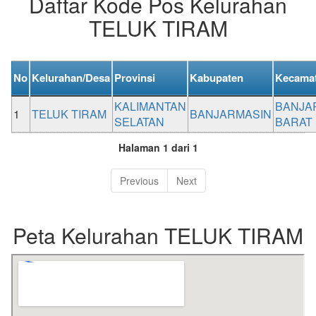
Daftar Kode Pos Kelurahan
TELUK TIRAM
No
Kelurahan/Desa
Provinsi
Kabupaten
Kecama
KALIMANTAN
BANJA
1
TELUK TIRAM
BANJARMASIN
SELATAN
BARAT
Halaman 1 dari 1
Previous
Next
Peta Kelurahan TELUK TIRAM