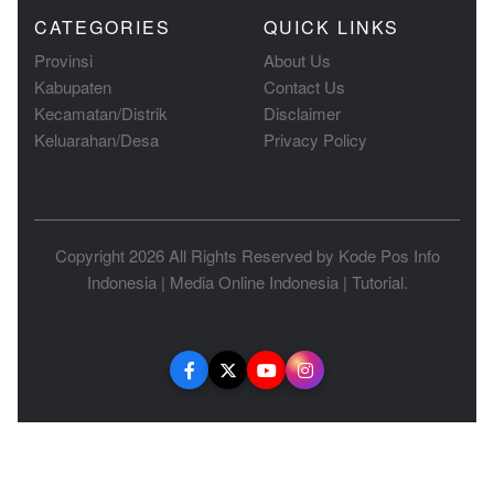
CATEGORIES
QUICK LINKS
Provinsi
About Us
Kabupaten
Contact Us
Kecamatan/Distrik
Disclaimer
Keluarahan/Desa
Privacy Policy
Copyright 2026 All Rights Reserved by
Kode Pos Info
Indonesia
|
Media Online Indonesia
|
Tutorial
.