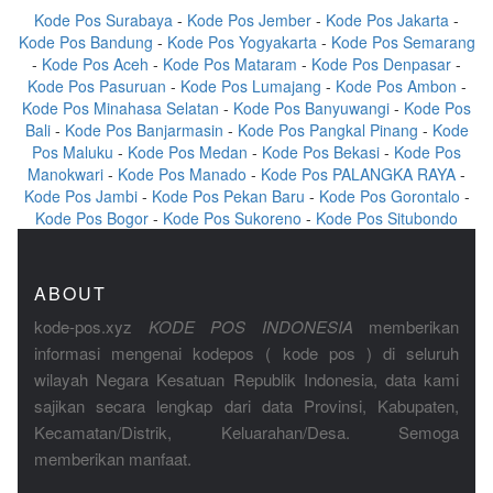
Kode Pos Surabaya
-
Kode Pos Jember
-
Kode Pos Jakarta
-
Kode Pos Bandung
-
Kode Pos Yogyakarta
-
Kode Pos Semarang
-
Kode Pos Aceh
-
Kode Pos Mataram
-
Kode Pos Denpasar
-
Kode Pos Pasuruan
-
Kode Pos Lumajang
-
Kode Pos Ambon
-
Kode Pos Minahasa Selatan
-
Kode Pos Banyuwangi
-
Kode Pos
Bali
-
Kode Pos Banjarmasin
-
Kode Pos Pangkal Pinang
-
Kode
Pos Maluku
-
Kode Pos Medan
-
Kode Pos Bekasi
-
Kode Pos
Manokwari
-
Kode Pos Manado
-
Kode Pos PALANGKA RAYA
-
Kode Pos Jambi
-
Kode Pos Pekan Baru
-
Kode Pos Gorontalo
-
Kode Pos Bogor
-
Kode Pos Sukoreno
-
Kode Pos Situbondo
ABOUT
kode-pos.xyz
KODE POS INDONESIA
memberikan
informasi mengenai kodepos ( kode pos ) di seluruh
wilayah Negara Kesatuan Republik Indonesia, data kami
sajikan secara lengkap dari data Provinsi, Kabupaten,
Kecamatan/Distrik, Keluarahan/Desa. Semoga
memberikan manfaat.