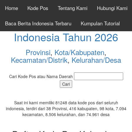
Home
Kode Pos
Tentang Kami
Hubungi Kami
Cek Kode Pos Seluruh
Baca Berita Indonesia Terbaru
Kumpulan Tutorial
Indonesia Tahun 2026
Provinsi
,
Kota/Kabupaten
,
Kecamatan/Distrik
,
Kelurahan/Desa
Cari Kode Pos atau Nama Daerah
Saat ini kami memiliki 81248 data kode pos dari seluruh
indonesia, terdiri dari 38 Provinsi, 416 kabupaten, 98 kota, 7.094
kecamatan, 8.506 kelurahan, dan 74.961 desa