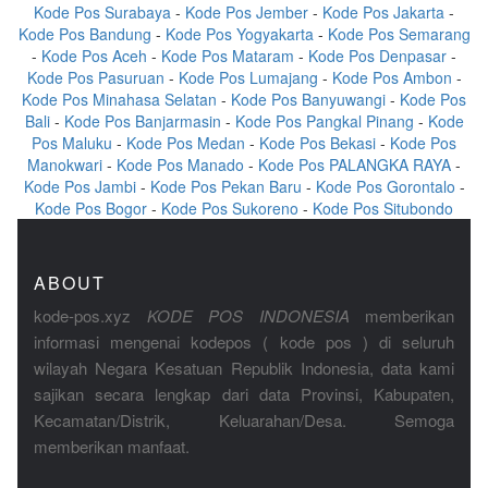
Kode Pos Surabaya
-
Kode Pos Jember
-
Kode Pos Jakarta
-
Kode Pos Bandung
-
Kode Pos Yogyakarta
-
Kode Pos Semarang
-
Kode Pos Aceh
-
Kode Pos Mataram
-
Kode Pos Denpasar
-
Kode Pos Pasuruan
-
Kode Pos Lumajang
-
Kode Pos Ambon
-
Kode Pos Minahasa Selatan
-
Kode Pos Banyuwangi
-
Kode Pos
Bali
-
Kode Pos Banjarmasin
-
Kode Pos Pangkal Pinang
-
Kode
Pos Maluku
-
Kode Pos Medan
-
Kode Pos Bekasi
-
Kode Pos
Manokwari
-
Kode Pos Manado
-
Kode Pos PALANGKA RAYA
-
Kode Pos Jambi
-
Kode Pos Pekan Baru
-
Kode Pos Gorontalo
-
Kode Pos Bogor
-
Kode Pos Sukoreno
-
Kode Pos Situbondo
ABOUT
kode-pos.xyz
KODE POS INDONESIA
memberikan
informasi mengenai kodepos ( kode pos ) di seluruh
wilayah Negara Kesatuan Republik Indonesia, data kami
sajikan secara lengkap dari data Provinsi, Kabupaten,
Kecamatan/Distrik, Keluarahan/Desa. Semoga
memberikan manfaat.