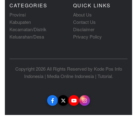
CATEGORIES
QUICK LINKS
Provinsi
About Us
Kabupaten
Contact Us
Kecamatan/Distrik
Disclaimer
Keluarahan/Desa
Privacy Policy
Copyright 2026 All Rights Reserved by
Kode Pos Info
Indonesia
|
Media Online Indonesia
|
Tutorial
.