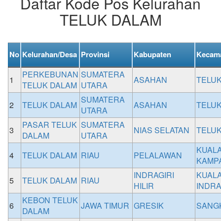
Daftar Kode Pos Kelurahan
TELUK DALAM
No
Kelurahan/Desa
Provinsi
Kabupaten
Kecam
PERKEBUNAN
SUMATERA
1
ASAHAN
TELU
TELUK DALAM
UTARA
SUMATERA
2
TELUK DALAM
ASAHAN
TELU
UTARA
PASAR TELUK
SUMATERA
3
NIAS SELATAN
TELU
DALAM
UTARA
KUAL
4
TELUK DALAM
RIAU
PELALAWAN
KAMP
INDRAGIRI
KUAL
5
TELUK DALAM
RIAU
HILIR
INDRA
KEBON TELUK
6
JAWA TIMUR
GRESIK
SANG
DALAM