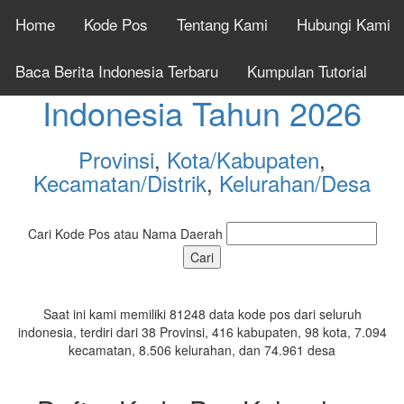
Home
Kode Pos
Tentang Kami
Hubungi Kami
Cek Kode Pos Seluruh
Baca Berita Indonesia Terbaru
Kumpulan Tutorial
Indonesia Tahun 2026
Provinsi
,
Kota/Kabupaten
,
Kecamatan/Distrik
,
Kelurahan/Desa
Cari Kode Pos atau Nama Daerah
Saat ini kami memiliki 81248 data kode pos dari seluruh
indonesia, terdiri dari 38 Provinsi, 416 kabupaten, 98 kota, 7.094
kecamatan, 8.506 kelurahan, dan 74.961 desa