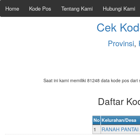
Home
Kode Pos
Tentang Kami
Hubungi Kami
Cek Kod
Provinsi
,
Saat ini kami memiliki 81248 data kode pos dari 
Daftar K
No
Kelurahan/Desa
1
RANAH PANTAI