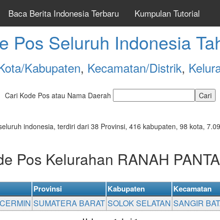
Baca Berita Indonesia Terbaru
Kumpulan Tutorial
e Pos Seluruh Indonesia Ta
Kota/Kabupaten
,
Kecamatan/Distrik
,
Kelur
Cari Kode Pos atau Nama Daerah
seluruh indonesia, terdiri dari 38 Provinsi, 416 kabupaten, 98 kota, 
ode Pos Kelurahan RANAH PANT
Provinsi
Kabupaten
Kecamatan
 CERMIN
SUMATERA BARAT
SOLOK SELATAN
SANGIR BA