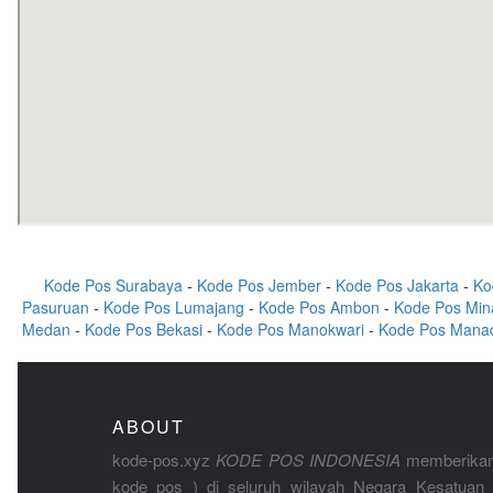
Kode Pos Surabaya
-
Kode Pos Jember
-
Kode Pos Jakarta
-
Ko
Pasuruan
-
Kode Pos Lumajang
-
Kode Pos Ambon
-
Kode Pos Min
Medan
-
Kode Pos Bekasi
-
Kode Pos Manokwari
-
Kode Pos Mana
ABOUT
kode-pos.xyz
KODE POS INDONESIA
memberikan
kode pos ) di seluruh wilayah Negara Kesatuan 