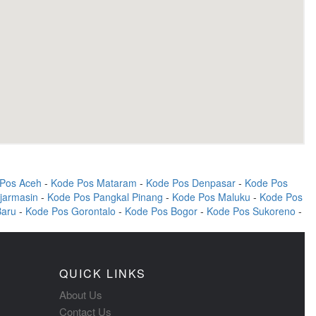
Pos Aceh
-
Kode Pos Mataram
-
Kode Pos Denpasar
-
Kode Pos
jarmasin
-
Kode Pos Pangkal Pinang
-
Kode Pos Maluku
-
Kode Pos
Baru
-
Kode Pos Gorontalo
-
Kode Pos Bogor
-
Kode Pos Sukoreno
-
QUICK LINKS
About Us
Contact Us