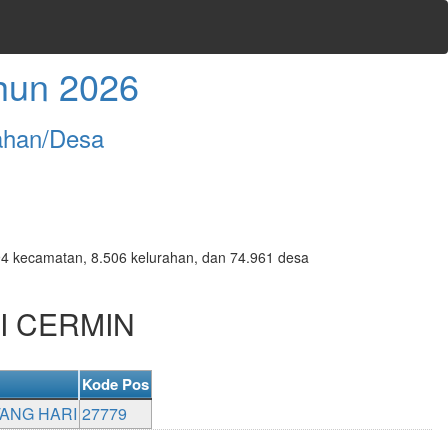
hun 2026
ahan/Desa
7.094 kecamatan, 8.506 kelurahan, dan 74.961 desa
AI CERMIN
Kode Pos
TANG HARI
27779