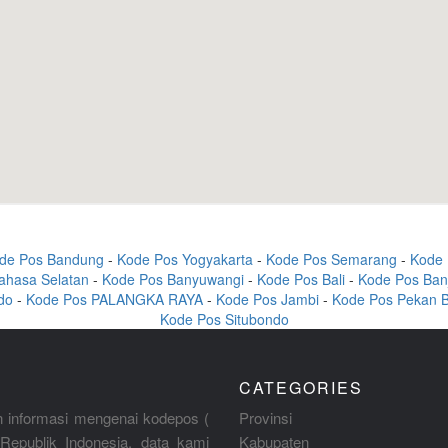
de Pos Bandung
-
Kode Pos Yogyakarta
-
Kode Pos Semarang
-
Kode 
ahasa Selatan
-
Kode Pos Banyuwangi
-
Kode Pos Bali
-
Kode Pos Ban
do
-
Kode Pos PALANGKA RAYA
-
Kode Pos Jambi
-
Kode Pos Pekan 
Kode Pos Situbondo
CATEGORIES
 informasi mengenai kodepos (
Provinsi
Republik Indonesia, data kami
Kabupaten