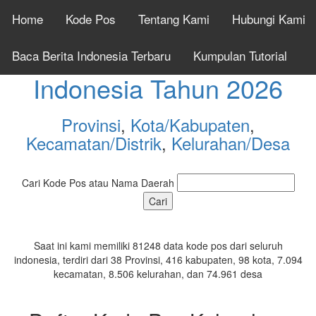
Home
Kode Pos
Tentang Kami
Hubungi Kami
Cek Kode Pos Seluruh
Baca Berita Indonesia Terbaru
Kumpulan Tutorial
Indonesia Tahun 2026
Provinsi
,
Kota/Kabupaten
,
Kecamatan/Distrik
,
Kelurahan/Desa
Cari Kode Pos atau Nama Daerah
Saat ini kami memiliki 81248 data kode pos dari seluruh
indonesia, terdiri dari 38 Provinsi, 416 kabupaten, 98 kota, 7.094
kecamatan, 8.506 kelurahan, dan 74.961 desa