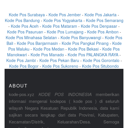
Kode Pos Surabaya
-
Kode Pos Jember
-
Kode Pos Jakarta
-
Kode Pos Bandung
-
Kode Pos Yogyakarta
-
Kode Pos Semarang
-
Kode Pos Aceh
-
Kode Pos Mataram
-
Kode Pos Denpasar
-
Kode Pos Pasuruan
-
Kode Pos Lumajang
-
Kode Pos Ambon
-
Kode Pos Minahasa Selatan
-
Kode Pos Banyuwangi
-
Kode Pos
Bali
-
Kode Pos Banjarmasin
-
Kode Pos Pangkal Pinang
-
Kode
Pos Maluku
-
Kode Pos Medan
-
Kode Pos Bekasi
-
Kode Pos
Manokwari
-
Kode Pos Manado
-
Kode Pos PALANGKA RAYA
-
Kode Pos Jambi
-
Kode Pos Pekan Baru
-
Kode Pos Gorontalo
-
Kode Pos Bogor
-
Kode Pos Sukoreno
-
Kode Pos Situbondo
ABOUT
kode-pos.xyz
KODE POS INDONESIA
memberikan
informasi mengenai kodepos ( kode pos ) di seluruh
wilayah Negara Kesatuan Republik Indonesia, data kami
sajikan secara lengkap dari data Provinsi, Kabupaten,
Kecamatan/Distrik, Keluarahan/Desa. Semoga