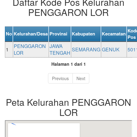
Daftar Kode Pos Kelurahan
PENGGARON LOR
Kod
No
Kelurahan/Desa
Provinsi
Kabupaten
Kecamatan
Pos
PENGGARON
JAWA
1
SEMARANG
GENUK
501
LOR
TENGAH
Halaman 1 dari 1
Previous
Next
Peta Kelurahan PENGGARON
LOR