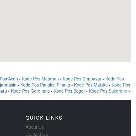
Pos Aceh
-
Kode Pos Mataram
-
Kode Pos Denpasar
-
Kode Pos
jarmasin
-
Kode Pos Pangkal Pinang
-
Kode Pos Maluku
-
Kode Pos
Baru
-
Kode Pos Gorontalo
-
Kode Pos Bogor
-
Kode Pos Sukoreno
-
QUICK LINKS
About Us
Contact Us