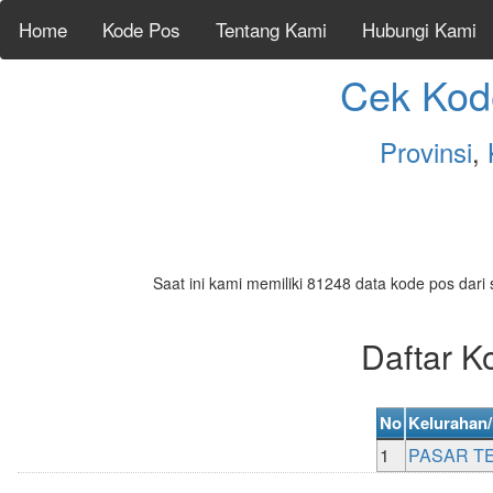
Home
Kode Pos
Tentang Kami
Hubungi Kami
Cek Kod
Provinsi
,
Saat ini kami memiliki 81248 data kode pos dari 
Daftar 
No
Kelurahan
1
PASAR T