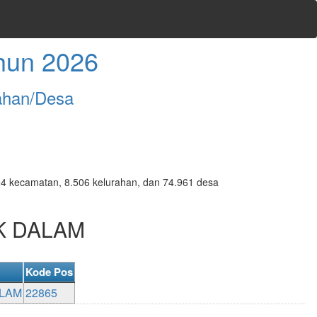
hun 2026
ahan/Desa
7.094 kecamatan, 8.506 kelurahan, dan 74.961 desa
UK DALAM
Kode Pos
ALAM
22865