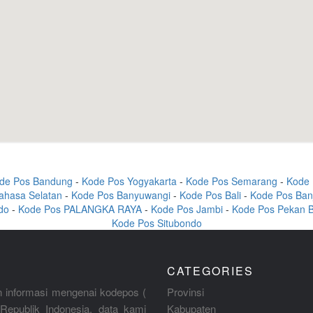
de Pos Bandung
-
Kode Pos Yogyakarta
-
Kode Pos Semarang
-
Kode 
ahasa Selatan
-
Kode Pos Banyuwangi
-
Kode Pos Bali
-
Kode Pos Ban
do
-
Kode Pos PALANGKA RAYA
-
Kode Pos Jambi
-
Kode Pos Pekan 
Kode Pos Situbondo
CATEGORIES
 informasi mengenai kodepos (
Provinsi
Republik Indonesia, data kami
Kabupaten