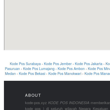
Kode Pos Surabaya
-
Kode Pos Jember
-
Kode Pos Jakarta
-
Ko
Pasuruan
-
Kode Pos Lumajang
-
Kode Pos Ambon
-
Kode Pos Min
Medan
-
Kode Pos Bekasi
-
Kode Pos Manokwari
-
Kode Pos Mana
ABOUT
kode-pos.xyz
KODE POS INDONESIA
memberikan
kode pos ) di seluruh wilayah Negara Kesatuan 