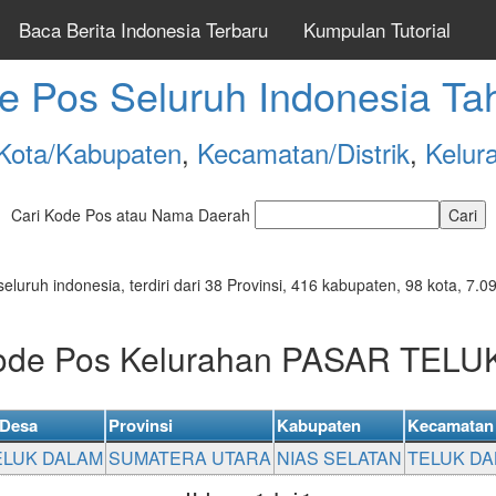
Baca Berita Indonesia Terbaru
Kumpulan Tutorial
e Pos Seluruh Indonesia Ta
Kota/Kabupaten
,
Kecamatan/Distrik
,
Kelur
Cari Kode Pos atau Nama Daerah
seluruh indonesia, terdiri dari 38 Provinsi, 416 kabupaten, 98 kota, 
Kode Pos Kelurahan PASAR TEL
/Desa
Provinsi
Kabupaten
Kecamatan
ELUK DALAM
SUMATERA UTARA
NIAS SELATAN
TELUK D