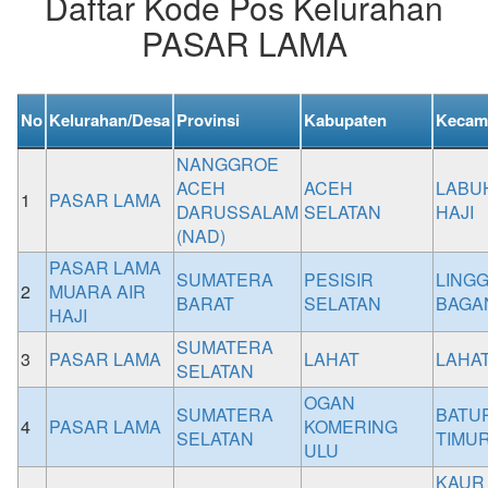
Daftar Kode Pos Kelurahan
PASAR LAMA
No
Kelurahan/Desa
Provinsi
Kabupaten
Kecam
NANGGROE
ACEH
ACEH
LABU
1
PASAR LAMA
DARUSSALAM
SELATAN
HAJI
(NAD)
PASAR LAMA
SUMATERA
PESISIR
LINGG
2
MUARA AIR
BARAT
SELATAN
BAGA
HAJI
SUMATERA
3
PASAR LAMA
LAHAT
LAHA
SELATAN
OGAN
SUMATERA
BATU
4
PASAR LAMA
KOMERING
SELATAN
TIMU
ULU
KAUR