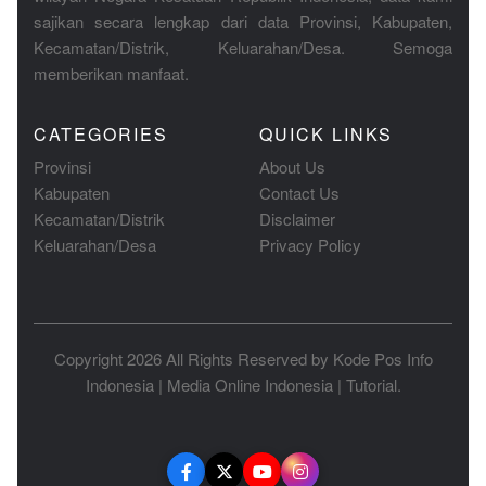
sajikan secara lengkap dari data Provinsi, Kabupaten,
Kecamatan/Distrik, Keluarahan/Desa. Semoga
memberikan manfaat.
CATEGORIES
QUICK LINKS
Provinsi
About Us
Kabupaten
Contact Us
Kecamatan/Distrik
Disclaimer
Keluarahan/Desa
Privacy Policy
Copyright 2026 All Rights Reserved by
Kode Pos Info
Indonesia
|
Media Online Indonesia
|
Tutorial
.