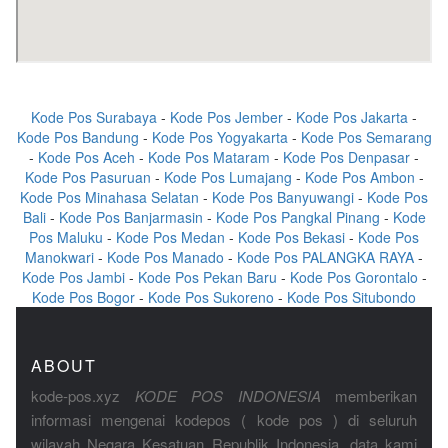
Kode Pos Surabaya
-
Kode Pos Jember
-
Kode Pos Jakarta
-
Kode Pos Bandung
-
Kode Pos Yogyakarta
-
Kode Pos Semarang
-
Kode Pos Aceh
-
Kode Pos Mataram
-
Kode Pos Denpasar
-
Kode Pos Pasuruan
-
Kode Pos Lumajang
-
Kode Pos Ambon
-
Kode Pos Minahasa Selatan
-
Kode Pos Banyuwangi
-
Kode Pos
Bali
-
Kode Pos Banjarmasin
-
Kode Pos Pangkal Pinang
-
Kode
Pos Maluku
-
Kode Pos Medan
-
Kode Pos Bekasi
-
Kode Pos
Manokwari
-
Kode Pos Manado
-
Kode Pos PALANGKA RAYA
-
Kode Pos Jambi
-
Kode Pos Pekan Baru
-
Kode Pos Gorontalo
-
Kode Pos Bogor
-
Kode Pos Sukoreno
-
Kode Pos Situbondo
ABOUT
kode-pos.xyz
KODE POS INDONESIA
memberikan
informasi mengenai kodepos ( kode pos ) di seluruh
wilayah Negara Kesatuan Republik Indonesia, data kami