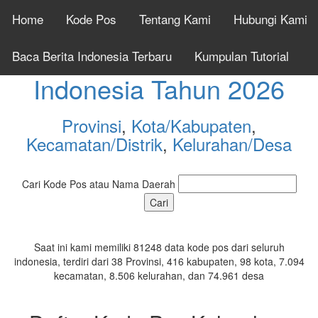
Home
Kode Pos
Tentang Kami
Hubungi Kami
Cek Kode Pos Seluruh
Baca Berita Indonesia Terbaru
Kumpulan Tutorial
Indonesia Tahun 2026
Provinsi
,
Kota/Kabupaten
,
Kecamatan/Distrik
,
Kelurahan/Desa
Cari Kode Pos atau Nama Daerah
Saat ini kami memiliki 81248 data kode pos dari seluruh
indonesia, terdiri dari 38 Provinsi, 416 kabupaten, 98 kota, 7.094
kecamatan, 8.506 kelurahan, dan 74.961 desa