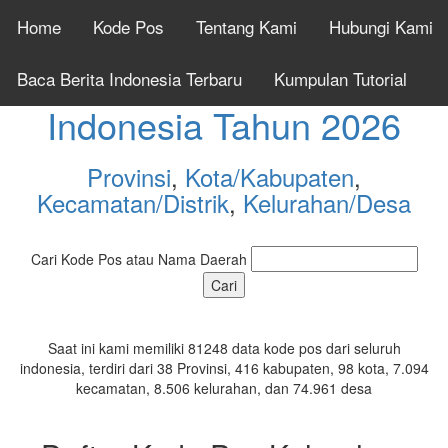
Home
Kode Pos
Tentang Kami
Hubungi Kami
Cek Kode Pos Seluruh
Baca Berita Indonesia Terbaru
Kumpulan Tutorial
Indonesia Tahun 2026
Provinsi
,
Kota/Kabupaten
,
Kecamatan/Distrik
,
Kelurahan/Desa
Cari Kode Pos atau Nama Daerah
Saat ini kami memiliki 81248 data kode pos dari seluruh
indonesia, terdiri dari 38 Provinsi, 416 kabupaten, 98 kota, 7.094
kecamatan, 8.506 kelurahan, dan 74.961 desa