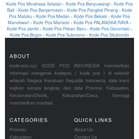
Kode Pos Minahasa Selatan
-
Kode Pos Banyuwangi
-
Kode Pos
Bali
-
Kode Pos Banjarmasin
-
Kode Pos Pangkal Pinang
-
Kode
Pos Maluku
-
Kode Pos Medan
-
Kode Pos Bekasi
-
Kode Pos
Manokwari
-
Kode Pos Manado
-
Kode Pos PALANGKA RAYA
-
Kode Pos Jambi
-
Kode Pos Pekan Baru
-
Kode Pos Gorontalo
-
Kode Pos Bogor
-
Kode Pos Sukoreno
-
Kode Pos Situbondo
ABOUT
kode-pos.xyz
KODE POS INDONESIA
memberikan
informasi mengenai kodepos ( kode pos ) di seluruh
wilayah Negara Kesatuan Republik Indonesia, data kami
sajikan secara lengkap dari data Provinsi, Kabupaten,
Kecamatan/Distrik, Keluarahan/Desa. Semoga
memberikan manfaat.
CATEGORIES
QUICK LINKS
Provinsi
About Us
Kabupaten
Contact Us