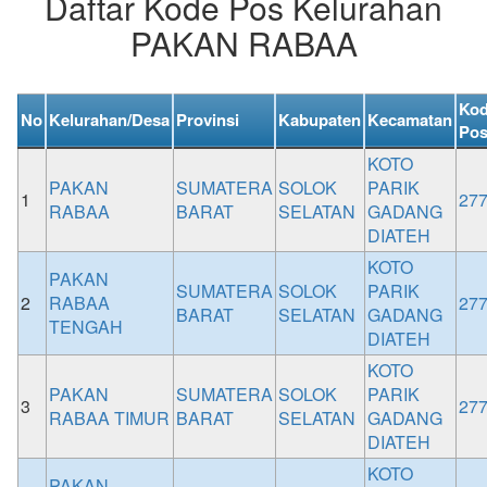
Daftar Kode Pos Kelurahan
PAKAN RABAA
Ko
No
Kelurahan/Desa
Provinsi
Kabupaten
Kecamatan
Po
KOTO
PAKAN
SUMATERA
SOLOK
PARIK
1
27
RABAA
BARAT
SELATAN
GADANG
DIATEH
KOTO
PAKAN
SUMATERA
SOLOK
PARIK
2
RABAA
27
BARAT
SELATAN
GADANG
TENGAH
DIATEH
KOTO
PAKAN
SUMATERA
SOLOK
PARIK
3
27
RABAA TIMUR
BARAT
SELATAN
GADANG
DIATEH
KOTO
PAKAN