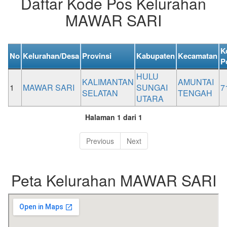
Daftar Kode Pos Kelurahan
MAWAR SARI
K
No
Kelurahan/Desa
Provinsi
Kabupaten
Kecamatan
P
HULU
KALIMANTAN
AMUNTAI
1
MAWAR SARI
SUNGAI
7
SELATAN
TENGAH
UTARA
Halaman 1 dari 1
Previous
Next
Peta Kelurahan MAWAR SARI