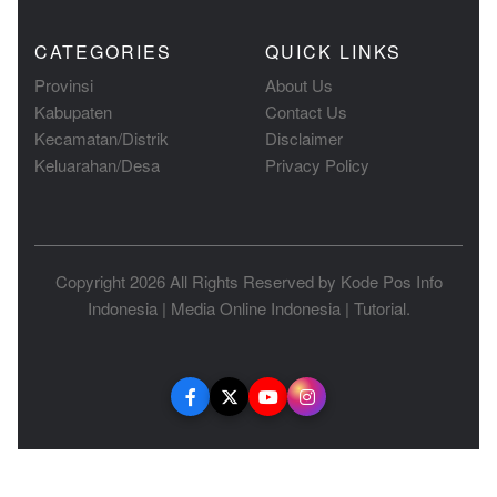
CATEGORIES
QUICK LINKS
Provinsi
About Us
Kabupaten
Contact Us
Kecamatan/Distrik
Disclaimer
Keluarahan/Desa
Privacy Policy
Copyright 2026 All Rights Reserved by
Kode Pos Info
Indonesia
|
Media Online Indonesia
|
Tutorial
.