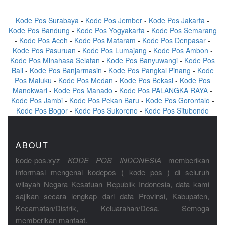
Kode Pos Surabaya
-
Kode Pos Jember
-
Kode Pos Jakarta
-
Kode Pos Bandung
-
Kode Pos Yogyakarta
-
Kode Pos Semarang
-
Kode Pos Aceh
-
Kode Pos Mataram
-
Kode Pos Denpasar
-
Kode Pos Pasuruan
-
Kode Pos Lumajang
-
Kode Pos Ambon
-
Kode Pos Minahasa Selatan
-
Kode Pos Banyuwangi
-
Kode Pos
Bali
-
Kode Pos Banjarmasin
-
Kode Pos Pangkal Pinang
-
Kode
Pos Maluku
-
Kode Pos Medan
-
Kode Pos Bekasi
-
Kode Pos
Manokwari
-
Kode Pos Manado
-
Kode Pos PALANGKA RAYA
-
Kode Pos Jambi
-
Kode Pos Pekan Baru
-
Kode Pos Gorontalo
-
Kode Pos Bogor
-
Kode Pos Sukoreno
-
Kode Pos Situbondo
ABOUT
kode-pos.xyz
KODE POS INDONESIA
memberikan
informasi mengenai kodepos ( kode pos ) di seluruh
wilayah Negara Kesatuan Republik Indonesia, data kami
sajikan secara lengkap dari data Provinsi, Kabupaten,
Kecamatan/Distrik, Keluarahan/Desa. Semoga
memberikan manfaat.