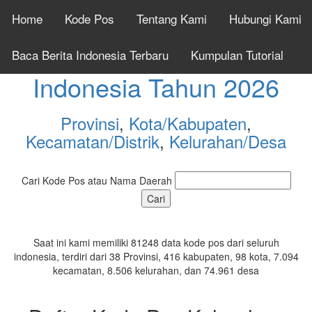
Home
Kode Pos
Tentang Kami
Hubungi Kami
Cek Kode Pos Seluruh
Baca Berita Indonesia Terbaru
Kumpulan Tutorial
Indonesia Tahun 2026
Provinsi
,
Kota/Kabupaten
,
Kecamatan/Distrik
,
Kelurahan/Desa
Cari Kode Pos atau Nama Daerah
Saat ini kami memiliki 81248 data kode pos dari seluruh
indonesia, terdiri dari 38 Provinsi, 416 kabupaten, 98 kota, 7.094
kecamatan, 8.506 kelurahan, dan 74.961 desa