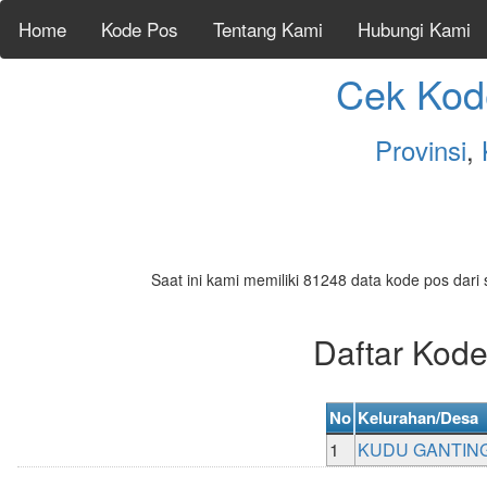
Home
Kode Pos
Tentang Kami
Hubungi Kami
Cek Kod
Provinsi
,
Saat ini kami memiliki 81248 data kode pos dari 
Daftar Ko
No
Kelurahan/Desa
1
KUDU GANTIN