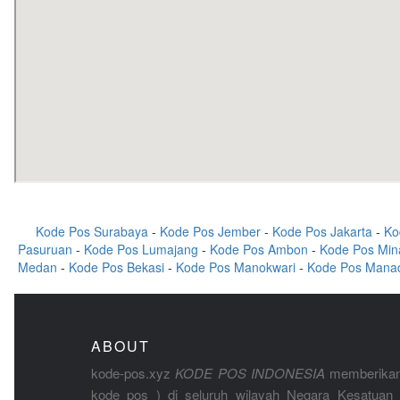
Kode Pos Surabaya
-
Kode Pos Jember
-
Kode Pos Jakarta
-
Ko
Pasuruan
-
Kode Pos Lumajang
-
Kode Pos Ambon
-
Kode Pos Min
Medan
-
Kode Pos Bekasi
-
Kode Pos Manokwari
-
Kode Pos Mana
ABOUT
kode-pos.xyz
KODE POS INDONESIA
memberikan
kode pos ) di seluruh wilayah Negara Kesatuan 