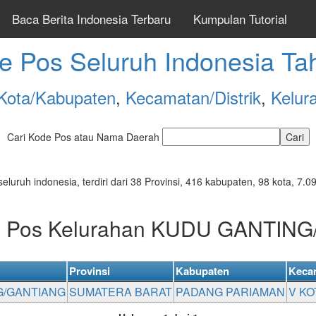
Baca Berita Indonesia Terbaru
Kumpulan Tutorial
e Pos Seluruh Indonesia Ta
Kota/Kabupaten
,
Kecamatan/Distrik
,
Kelur
Cari Kode Pos atau Nama Daerah
seluruh indonesia, terdiri dari 38 Provinsi, 416 kabupaten, 98 kota, 
de Pos Kelurahan KUDU GANTIN
Provinsi
Kabupaten
Keca
G/GANTIANG
SUMATERA BARAT
PADANG PARIAMAN
V KO