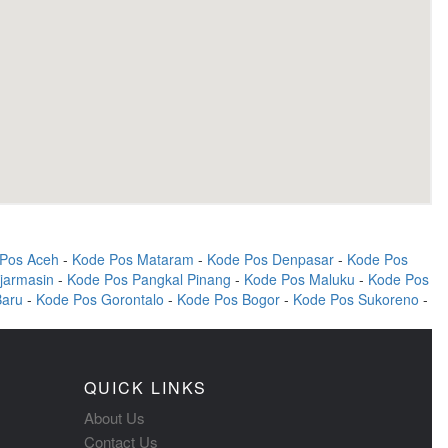
Pos Aceh
-
Kode Pos Mataram
-
Kode Pos Denpasar
-
Kode Pos
jarmasin
-
Kode Pos Pangkal Pinang
-
Kode Pos Maluku
-
Kode Pos
Baru
-
Kode Pos Gorontalo
-
Kode Pos Bogor
-
Kode Pos Sukoreno
-
QUICK LINKS
About Us
Contact Us