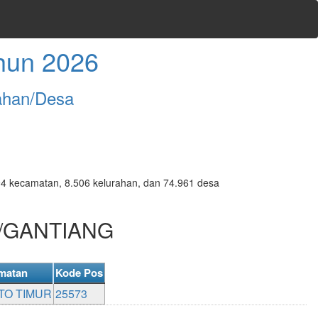
hun 2026
ahan/Desa
7.094 kecamatan, 8.506 kelurahan, dan 74.961 desa
G/GANTIANG
matan
Kode Pos
TO TIMUR
25573