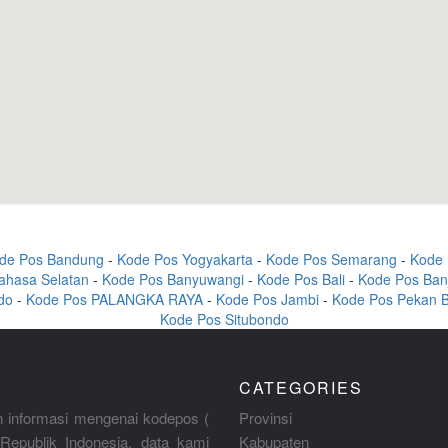
de Pos Bandung
-
Kode Pos Yogyakarta
-
Kode Pos Semarang
-
Kode 
ahasa Selatan
-
Kode Pos Banyuwangi
-
Kode Pos Bali
-
Kode Pos Ban
do
-
Kode Pos PALANGKA RAYA
-
Kode Pos Jambi
-
Kode Pos Pekan 
Kode Pos Situbondo
CATEGORIES
 informasi mengenai kodepos (
Provinsi
Republik Indonesia, data kami
Kabupaten