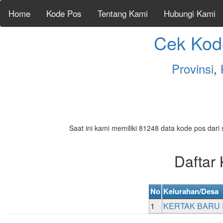
Home
Kode Pos
Tentang Kami
Hubungi Kami
Cek Kod
Provinsi
,
Saat ini kami memiliki 81248 data kode pos dari 
Daftar
No
Kelurahan/Desa
1
KERTAK BARU I