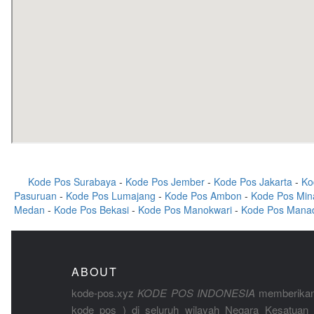
Kode Pos Surabaya
-
Kode Pos Jember
-
Kode Pos Jakarta
-
Ko
Pasuruan
-
Kode Pos Lumajang
-
Kode Pos Ambon
-
Kode Pos Min
Medan
-
Kode Pos Bekasi
-
Kode Pos Manokwari
-
Kode Pos Mana
ABOUT
kode-pos.xyz
KODE POS INDONESIA
memberikan
kode pos ) di seluruh wilayah Negara Kesatuan 