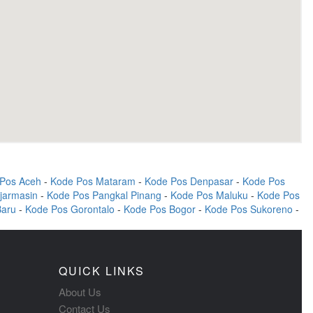
Pos Aceh
-
Kode Pos Mataram
-
Kode Pos Denpasar
-
Kode Pos
jarmasin
-
Kode Pos Pangkal Pinang
-
Kode Pos Maluku
-
Kode Pos
Baru
-
Kode Pos Gorontalo
-
Kode Pos Bogor
-
Kode Pos Sukoreno
-
QUICK LINKS
About Us
Contact Us