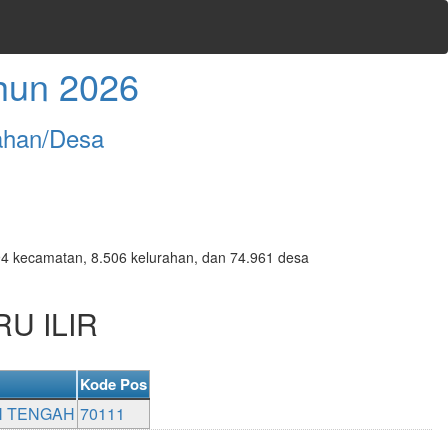
hun 2026
ahan/Desa
7.094 kecamatan, 8.506 kelurahan, dan 74.961 desa
RU ILIR
Kode Pos
N TENGAH
70111