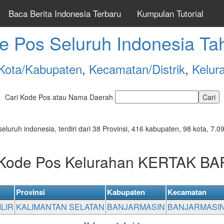
Baca Berita Indonesia Terbaru
Kumpulan Tutorial
e Pos Seluruh Indonesia Ta
Kota/Kabupaten
,
Kecamatan/Distrik
,
Kelur
Cari Kode Pos atau Nama Daerah
seluruh indonesia, terdiri dari 38 Provinsi, 416 kabupaten, 98 kota, 
 Kode Pos Kelurahan KERTAK BA
Provinsi
Kabupaten
Kecamatan
LIR
KALIMANTAN SELATAN
BANJARMASIN
BANJARMASI