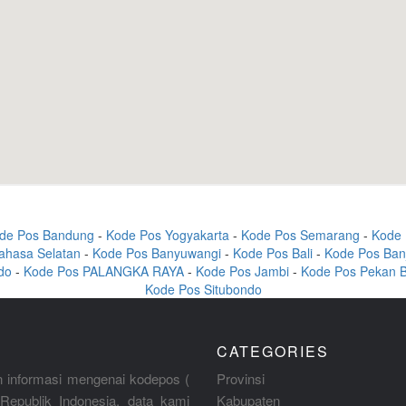
de Pos Bandung
-
Kode Pos Yogyakarta
-
Kode Pos Semarang
-
Kode 
ahasa Selatan
-
Kode Pos Banyuwangi
-
Kode Pos Bali
-
Kode Pos Ban
do
-
Kode Pos PALANGKA RAYA
-
Kode Pos Jambi
-
Kode Pos Pekan 
Kode Pos Situbondo
CATEGORIES
 informasi mengenai kodepos (
Provinsi
Republik Indonesia, data kami
Kabupaten