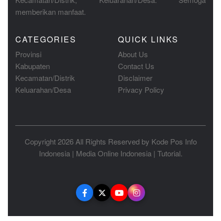
memberikan manfaat.
CATEGORIES
QUICK LINKS
Provinsi
About Us
Kabupaten
Contact Us
Kecamatan/Distrik
Disclaimer
Keluarahan/Desa
Privacy Policy
Copyright 2026 All Rights Reserved by
Kode Pos Info
Indonesia
|
Media Online Indonesia
|
Tutorial
.