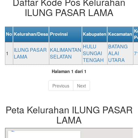
Daftar Kode Pos Kelurahan
ILUNG PASAR LAMA
K
No
Kelurahan/Desa
Provinsi
Kabupaten
Kecamatan
P
HULU
BATANG
ILUNG PASAR
KALIMANTAN
1
SUNGAI
ALAI
7
LAMA
SELATAN
TENGAH
UTARA
Halaman 1 dari 1
Previous
Next
Peta Kelurahan ILUNG PASAR
LAMA