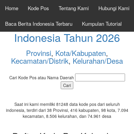
Home
Kode Pos
Tentang Kami
Hubungi Kami
Cek Kode Pos Seluruh
Baca Berita Indonesia Terbaru
Kumpulan Tutorial
Indonesia Tahun 2026
Provinsi
,
Kota/Kabupaten
,
Kecamatan/Distrik
,
Kelurahan/Desa
Cari Kode Pos atau Nama Daerah
Saat ini kami memiliki 81248 data kode pos dari seluruh
indonesia, terdiri dari 38 Provinsi, 416 kabupaten, 98 kota, 7.094
kecamatan, 8.506 kelurahan, dan 74.961 desa