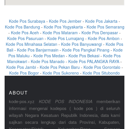
Kode Pos Surabaya
-
Kode Pos Jember
-
Kode Pos Jakarta
-
Kode Pos Bandung
-
Kode Pos Yogyakarta
-
Kode Pos Semarang
-
Kode Pos Aceh
-
Kode Pos Mataram
-
Kode Pos Denpasar
-
Kode Pos Pasuruan
-
Kode Pos Lumajang
-
Kode Pos Ambon
-
Kode Pos Minahasa Selatan
-
Kode Pos Banyuwangi
-
Kode Pos
Bali
-
Kode Pos Banjarmasin
-
Kode Pos Pangkal Pinang
-
Kode
Pos Maluku
-
Kode Pos Medan
-
Kode Pos Bekasi
-
Kode Pos
Manokwari
-
Kode Pos Manado
-
Kode Pos PALANGKA RAYA
-
Kode Pos Jambi
-
Kode Pos Pekan Baru
-
Kode Pos Gorontalo
-
Kode Pos Bogor
-
Kode Pos Sukoreno
-
Kode Pos Situbondo
ABOUT
kode-pos.xyz
KODE POS INDONESIA
memberikan
informasi mengenai kodepos ( kode pos ) di seluruh
wilayah Negara Kesatuan Republik Indonesia, data kami
sajikan secara lengkap dari data Provinsi, Kabupaten,
Kecamatan/Distrik, Keluarahan/Desa. Semoga