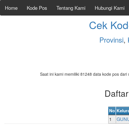
Home
Kode Pos
Tentang Kami
Hubungi Kami
Cek Kod
Provinsi
,
Saat ini kami memiliki 81248 data kode pos dari 
Dafta
No
Kelur
1
GUN