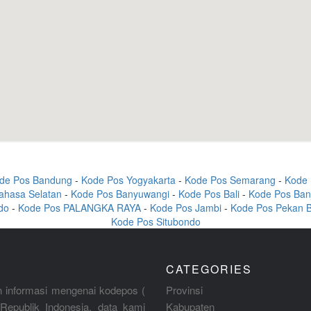
de Pos Bandung
-
Kode Pos Yogyakarta
-
Kode Pos Semarang
-
Kode 
ahasa Selatan
-
Kode Pos Banyuwangi
-
Kode Pos Bali
-
Kode Pos Ban
do
-
Kode Pos PALANGKA RAYA
-
Kode Pos Jambi
-
Kode Pos Pekan 
Kode Pos Situbondo
CATEGORIES
 informasi mengenai kodepos (
Provinsi
Republik Indonesia, data kami
Kabupaten