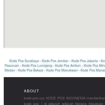
Kode Pos Surabaya
-
Kode Pos Jember
-
Kode Pos Jakarta
-
Ko
Pasuruan
-
Kode Pos Lumajang
-
Kode Pos Ambon
-
Kode Pos Min
Medan
-
Kode Pos Bekasi
-
Kode Pos Manokwari
-
Kode Pos Mana
ABOUT
kode-pos.xyz
KODE POS INDONESIA
memberikan
kode pos ) di seluruh wilayah Negara Kesatuan 