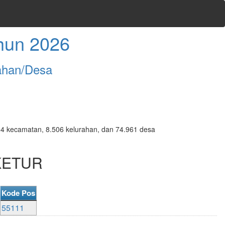
hun 2026
ahan/Desa
7.094 kecamatan, 8.506 kelurahan, dan 74.961 desa
 KETUR
Kode Pos
55111