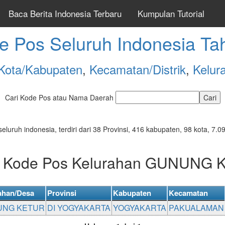
Baca Berita Indonesia Terbaru
Kumpulan Tutorial
e Pos Seluruh Indonesia Ta
Kota/Kabupaten
,
Kecamatan/Distrik
,
Kelur
Cari Kode Pos atau Nama Daerah
seluruh indonesia, terdiri dari 38 Provinsi, 416 kabupaten, 98 kota, 
r Kode Pos Kelurahan GUNUNG
ahan/Desa
Provinsi
Kabupaten
Kecamatan
UNG KETUR
DI YOGYAKARTA
YOGYAKARTA
PAKUALAMAN