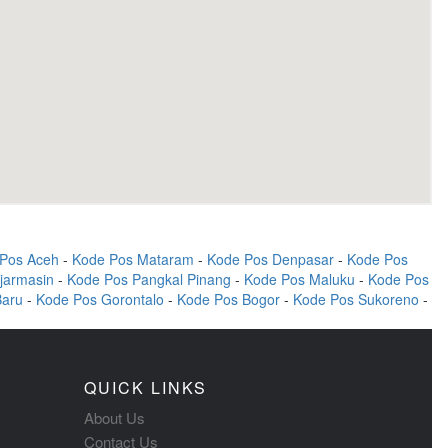
Pos Aceh
-
Kode Pos Mataram
-
Kode Pos Denpasar
-
Kode Pos
jarmasin
-
Kode Pos Pangkal Pinang
-
Kode Pos Maluku
-
Kode Pos
Baru
-
Kode Pos Gorontalo
-
Kode Pos Bogor
-
Kode Pos Sukoreno
-
QUICK LINKS
About Us
Contact Us