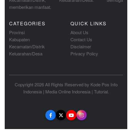
memberikan manfaat.
CATEGORIES
QUICK LINKS
Provinsi
About Us
Kabupaten
Contact Us
Kecamatan/Distrik
Disclaimer
Keluarahan/Desa
Privacy Policy
Copyright 2026 All Rights Reserved by
Kode Pos Info
Indonesia
|
Media Online Indonesia
|
Tutorial
.