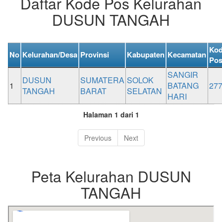
Daftar Kode Pos Kelurahan
DUSUN TANGAH
Ko
No
Kelurahan/Desa
Provinsi
Kabupaten
Kecamatan
Po
SANGIR
DUSUN
SUMATERA
SOLOK
1
BATANG
27
TANGAH
BARAT
SELATAN
HARI
Halaman 1 dari 1
Previous
Next
Peta Kelurahan DUSUN
TANGAH