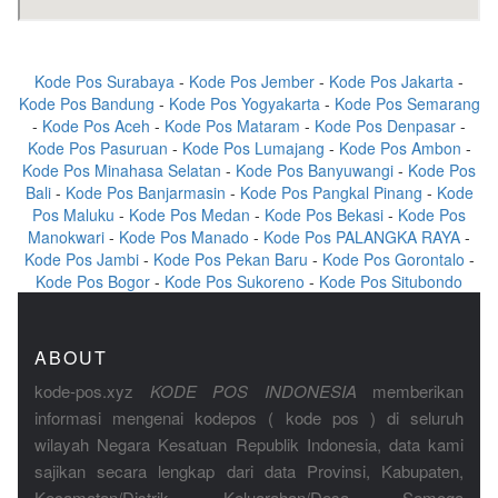
Kode Pos Surabaya
-
Kode Pos Jember
-
Kode Pos Jakarta
-
Kode Pos Bandung
-
Kode Pos Yogyakarta
-
Kode Pos Semarang
-
Kode Pos Aceh
-
Kode Pos Mataram
-
Kode Pos Denpasar
-
Kode Pos Pasuruan
-
Kode Pos Lumajang
-
Kode Pos Ambon
-
Kode Pos Minahasa Selatan
-
Kode Pos Banyuwangi
-
Kode Pos
Bali
-
Kode Pos Banjarmasin
-
Kode Pos Pangkal Pinang
-
Kode
Pos Maluku
-
Kode Pos Medan
-
Kode Pos Bekasi
-
Kode Pos
Manokwari
-
Kode Pos Manado
-
Kode Pos PALANGKA RAYA
-
Kode Pos Jambi
-
Kode Pos Pekan Baru
-
Kode Pos Gorontalo
-
Kode Pos Bogor
-
Kode Pos Sukoreno
-
Kode Pos Situbondo
ABOUT
kode-pos.xyz
KODE POS INDONESIA
memberikan
informasi mengenai kodepos ( kode pos ) di seluruh
wilayah Negara Kesatuan Republik Indonesia, data kami
sajikan secara lengkap dari data Provinsi, Kabupaten,
Kecamatan/Distrik, Keluarahan/Desa. Semoga