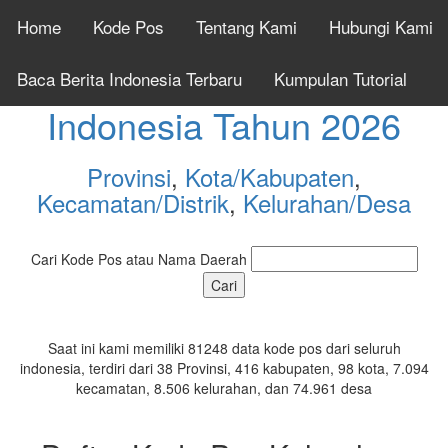
Home
Kode Pos
Tentang Kami
Hubungi Kami
Cek Kode Pos Seluruh
Baca Berita Indonesia Terbaru
Kumpulan Tutorial
Indonesia Tahun 2026
Provinsi
,
Kota/Kabupaten
,
Kecamatan/Distrik
,
Kelurahan/Desa
Cari Kode Pos atau Nama Daerah
Saat ini kami memiliki 81248 data kode pos dari seluruh
indonesia, terdiri dari 38 Provinsi, 416 kabupaten, 98 kota, 7.094
kecamatan, 8.506 kelurahan, dan 74.961 desa