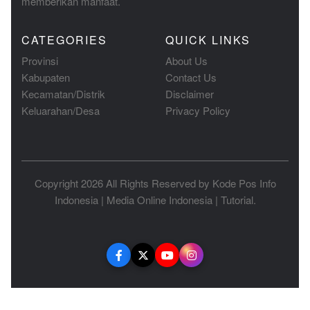
memberikan manfaat.
CATEGORIES
QUICK LINKS
Provinsi
About Us
Kabupaten
Contact Us
Kecamatan/Distrik
Disclaimer
Keluarahan/Desa
Privacy Policy
Copyright 2026 All Rights Reserved by
Kode Pos Info
Indonesia
|
Media Online Indonesia
|
Tutorial
.