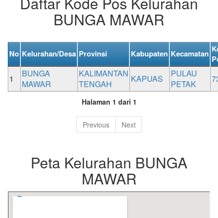
Daftar Kode Pos Kelurahan
BUNGA MAWAR
K
No
Kelurahan/Desa
Provinsi
Kabupaten
Kecamatan
P
BUNGA
KALIMANTAN
PULAU
1
KAPUAS
7
MAWAR
TENGAH
PETAK
Halaman 1 dari 1
Previous
Next
Peta Kelurahan BUNGA
MAWAR