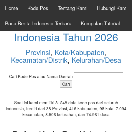
Home
Kode Pos
Tentang Kami
Hubungi Kami
Cek Kode Pos Seluruh
Baca Berita Indonesia Terbaru
Kumpulan Tutorial
Indonesia Tahun 2026
Provinsi
,
Kota/Kabupaten
,
Kecamatan/Distrik
,
Kelurahan/Desa
Cari Kode Pos atau Nama Daerah
Saat ini kami memiliki 81248 data kode pos dari seluruh
indonesia, terdiri dari 38 Provinsi, 416 kabupaten, 98 kota, 7.094
kecamatan, 8.506 kelurahan, dan 74.961 desa