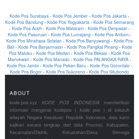
Kode Pos Surabaya
-
Kode Pos Jember
-
Kode Pos Jakarta
-
Kode Pos Bandung
-
Kode Pos Yogyakarta
-
Kode Pos Semarang
-
Kode Pos Aceh
-
Kode Pos Mataram
-
Kode Pos Denpasar
-
Kode Pos Pasuruan
-
Kode Pos Lumajang
-
Kode Pos Ambon
-
Kode Pos Minahasa Selatan
-
Kode Pos Banyuwangi
-
Kode Pos
Bali
-
Kode Pos Banjarmasin
-
Kode Pos Pangkal Pinang
-
Kode
Pos Maluku
-
Kode Pos Medan
-
Kode Pos Bekasi
-
Kode Pos
Manokwari
-
Kode Pos Manado
-
Kode Pos PALANGKA RAYA
-
Kode Pos Jambi
-
Kode Pos Pekan Baru
-
Kode Pos Gorontalo
-
Kode Pos Bogor
-
Kode Pos Sukoreno
-
Kode Pos Situbondo
ABOUT
kode-pos.xyz
KODE POS INDONESIA
memberikan
informasi mengenai kodepos ( kode pos ) di seluruh
wilayah Negara Kesatuan Republik Indonesia, data kami
sajikan secara lengkap dari data Provinsi, Kabupaten,
Kecamatan/Distrik, Keluarahan/Desa. Semoga