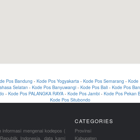
de Pos Bandung
-
Kode Pos Yogyakarta
-
Kode Pos Semarang
-
Kode 
ahasa Selatan
-
Kode Pos Banyuwangi
-
Kode Pos Bali
-
Kode Pos Ban
do
-
Kode Pos PALANGKA RAYA
-
Kode Pos Jambi
-
Kode Pos Pekan 
Kode Pos Situbondo
CATEGORIES
 informasi mengenai kodepos (
Provinsi
Republik Indonesia, data kami
Kabupaten