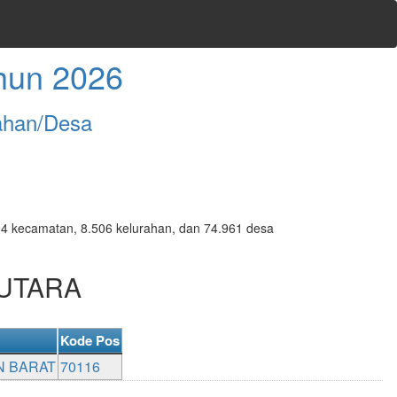
hun 2026
ahan/Desa
7.094 kecamatan, 8.506 kelurahan, dan 74.961 desa
 UTARA
Kode Pos
N BARAT
70116