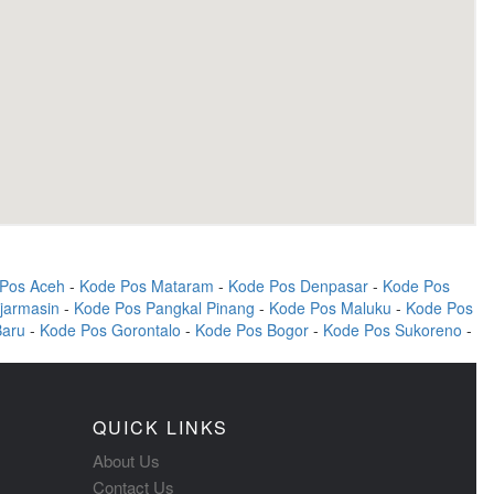
Pos Aceh
-
Kode Pos Mataram
-
Kode Pos Denpasar
-
Kode Pos
jarmasin
-
Kode Pos Pangkal Pinang
-
Kode Pos Maluku
-
Kode Pos
Baru
-
Kode Pos Gorontalo
-
Kode Pos Bogor
-
Kode Pos Sukoreno
-
QUICK LINKS
About Us
Contact Us