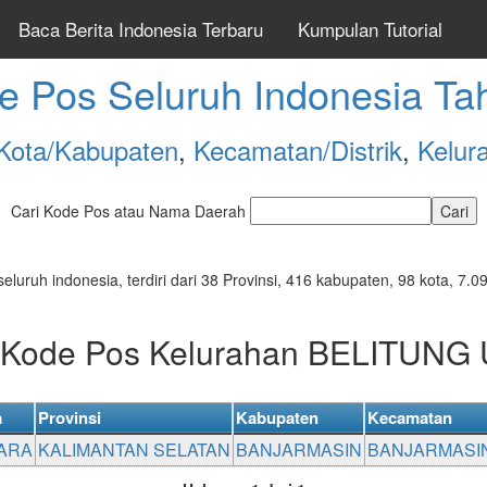
Baca Berita Indonesia Terbaru
Kumpulan Tutorial
e Pos Seluruh Indonesia Ta
Kota/Kabupaten
,
Kecamatan/Distrik
,
Kelur
Cari Kode Pos atau Nama Daerah
seluruh indonesia, terdiri dari 38 Provinsi, 416 kabupaten, 98 kota, 
r Kode Pos Kelurahan BELITUNG
a
Provinsi
Kabupaten
Kecamatan
TARA
KALIMANTAN SELATAN
BANJARMASIN
BANJARMASI