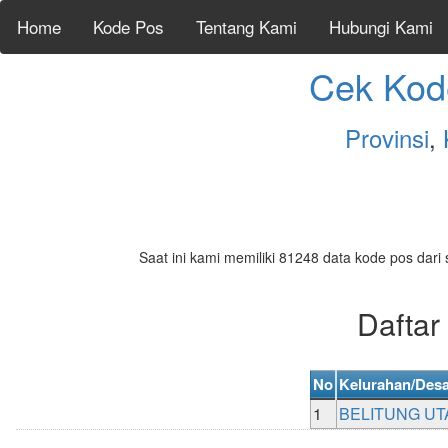
Home
Kode Pos
Tentang Kami
Hubungi Kami
Cek Kod
Provinsi
,
Saat ini kami memiliki 81248 data kode pos dari 
Dafta
No
Kelurahan/Des
1
BELITUNG U