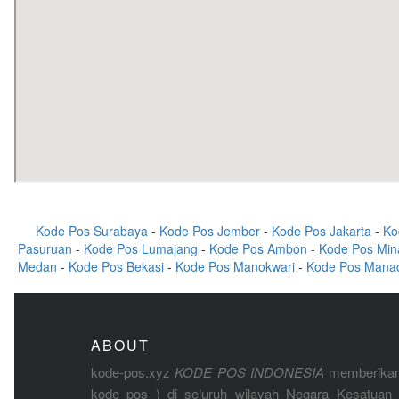
Kode Pos Surabaya
-
Kode Pos Jember
-
Kode Pos Jakarta
-
Ko
Pasuruan
-
Kode Pos Lumajang
-
Kode Pos Ambon
-
Kode Pos Min
Medan
-
Kode Pos Bekasi
-
Kode Pos Manokwari
-
Kode Pos Mana
ABOUT
kode-pos.xyz
KODE POS INDONESIA
memberikan
kode pos ) di seluruh wilayah Negara Kesatuan 