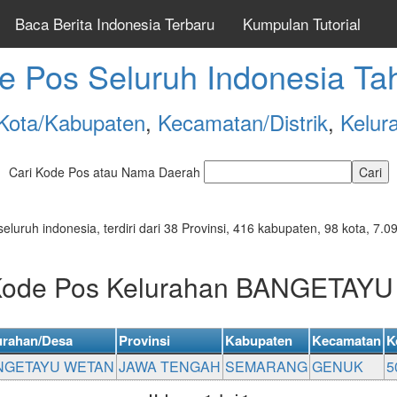
Baca Berita Indonesia Terbaru
Kumpulan Tutorial
e Pos Seluruh Indonesia Ta
Kota/Kabupaten
,
Kecamatan/Distrik
,
Kelur
Cari Kode Pos atau Nama Daerah
seluruh indonesia, terdiri dari 38 Provinsi, 416 kabupaten, 98 kota, 
 Kode Pos Kelurahan BANGETAY
urahan/Desa
Provinsi
Kabupaten
Kecamatan
K
NGETAYU WETAN
JAWA TENGAH
SEMARANG
GENUK
5