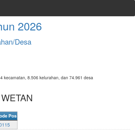
hun 2026
ahan/Desa
7.094 kecamatan, 8.506 kelurahan, dan 74.961 desa
U WETAN
ode Pos
0115