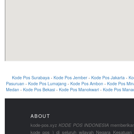
Kode Pos Surabaya
-
Kode Pos Jember
-
Kode Pos Jakarta
-
Ko
Pasuruan
-
Kode Pos Lumajang
-
Kode Pos Ambon
-
Kode Pos Min
Medan
-
Kode Pos Bekasi
-
Kode Pos Manokwari
-
Kode Pos Mana
ABOUT
kode-pos.xyz
KODE POS INDONESIA
memberikan
kode pos ) di seluruh wilayah Negara Kesatuan 