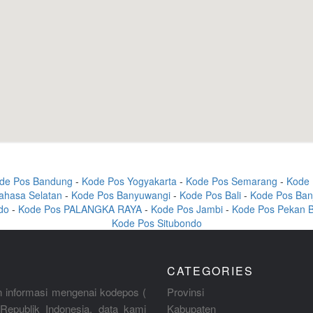
de Pos Bandung
-
Kode Pos Yogyakarta
-
Kode Pos Semarang
-
Kode 
ahasa Selatan
-
Kode Pos Banyuwangi
-
Kode Pos Bali
-
Kode Pos Ban
do
-
Kode Pos PALANGKA RAYA
-
Kode Pos Jambi
-
Kode Pos Pekan 
Kode Pos Situbondo
CATEGORIES
 informasi mengenai kodepos (
Provinsi
Republik Indonesia, data kami
Kabupaten