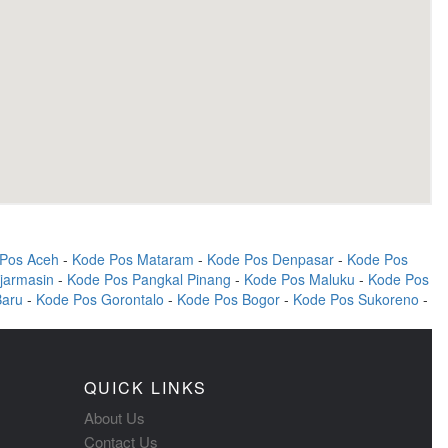
Pos Aceh
-
Kode Pos Mataram
-
Kode Pos Denpasar
-
Kode Pos
jarmasin
-
Kode Pos Pangkal Pinang
-
Kode Pos Maluku
-
Kode Pos
Baru
-
Kode Pos Gorontalo
-
Kode Pos Bogor
-
Kode Pos Sukoreno
-
QUICK LINKS
About Us
Contact Us