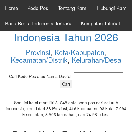
Home
Kode Pos
Tentang Kami
Hubungi Kami
Cek Kode Pos Seluruh
Baca Berita Indonesia Terbaru
Kumpulan Tutorial
Indonesia Tahun 2026
Provinsi
,
Kota/Kabupaten
,
Kecamatan/Distrik
,
Kelurahan/Desa
Cari Kode Pos atau Nama Daerah
Saat ini kami memiliki 81248 data kode pos dari seluruh
indonesia, terdiri dari 38 Provinsi, 416 kabupaten, 98 kota, 7.094
kecamatan, 8.506 kelurahan, dan 74.961 desa