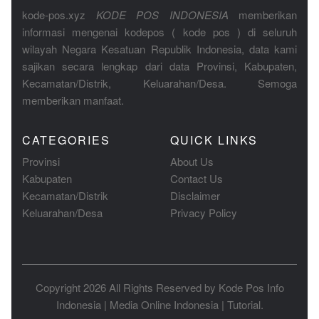
kode-pos.xyz
KODE POS INDONESIA
memberikan
informasi mengenai kodepos ( kode pos ) di seluruh
wilayah Negara Kesatuan Republik Indonesia, data kami
sajikan secara lengkap dari data Provinsi, Kabupaten,
Kecamatan/Distrik, Keluarahan/Desa. Semoga
memberikan manfaat.
CATEGORIES
QUICK LINKS
Provinsi
About Us
Kabupaten
Contact Us
Kecamatan/Distrik
Disclaimer
Keluarahan/Desa
Privacy Policy
Copyright 2026 All Rights Reserved by
Kode Pos Info
Indonesia
|
Media Online Indonesia
|
Tutorial
.