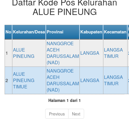
Daftar Kode Pos Kelurahan
ALUE PINEUNG
No
Kelurahan/Desa
Provinsi
Kabupaten
Kecamatan
NANGGROE
ALUE
ACEH
LANGSA
1
LANGSA
PINEUNG
DARUSSALAM
TIMUR
(NAD)
NANGGROE
ALUE
ACEH
LANGSA
2
PINEUNG
LANGSA
DARUSSALAM
TIMUR
TIMUE
(NAD)
Halaman 1 dari 1
Previous
Next