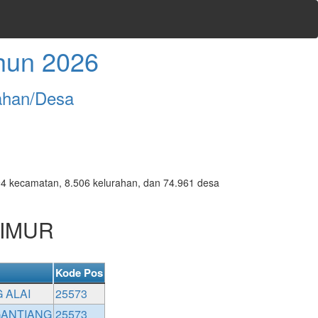
hun 2026
ahan/Desa
7.094 kecamatan, 8.506 kelurahan, dan 74.961 desa
TIMUR
Kode Pos
 ALAI
25573
GANTIANG
25573