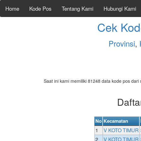
Home
Kode Pos
Tentang Kami
Hubungi Kami
Cek Kod
Provinsi
,
Saat ini kami memiliki 81248 data kode pos dari 
Daft
No
Kecamatan
1
V KOTO TIMUR
2
V KOTO TIMUR