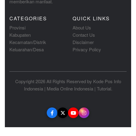
memberikan manfaat.
CATEGORIES
QUICK LINKS
Provinsi
About Us
Kabupaten
Contact Us
Kecamatan/Distrik
Disclaimer
Keluarahan/Desa
Privacy Policy
Copyright 2026 All Rights Reserved by
Kode Pos Info
Indonesia
|
Media Online Indonesia
|
Tutorial
.