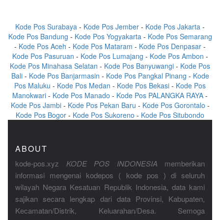
Kode Pos Surabaya
-
Kode Pos Jember
-
Kode Pos Jakarta
-
Kode Pos Bandung
-
Kode Pos Yogyakarta
-
Kode Pos Semarang
-
Kode Pos Aceh
-
Kode Pos Mataram
-
Kode Pos Denpasar
-
Kode Pos Pasuruan
-
Kode Pos Lumajang
-
Kode Pos Ambon
-
Kode Pos Minahasa Selatan
-
Kode Pos Banyuwangi
-
Kode Pos
Bali
-
Kode Pos Banjarmasin
-
Kode Pos Pangkal Pinang
-
Kode
Pos Maluku
-
Kode Pos Medan
-
Kode Pos Bekasi
-
Kode Pos
Manokwari
-
Kode Pos Manado
-
Kode Pos PALANGKA RAYA
-
Kode Pos Jambi
-
Kode Pos Pekan Baru
-
Kode Pos Gorontalo
-
Kode Pos Bogor
-
Kode Pos Sukoreno
-
Kode Pos Situbondo
ABOUT
kode-pos.xyz
KODE POS INDONESIA
memberikan
informasi mengenai kodepos ( kode pos ) di seluruh
wilayah Negara Kesatuan Republik Indonesia, data kami
sajikan secara lengkap dari data Provinsi, Kabupaten,
Kecamatan/Distrik, Keluarahan/Desa. Semoga