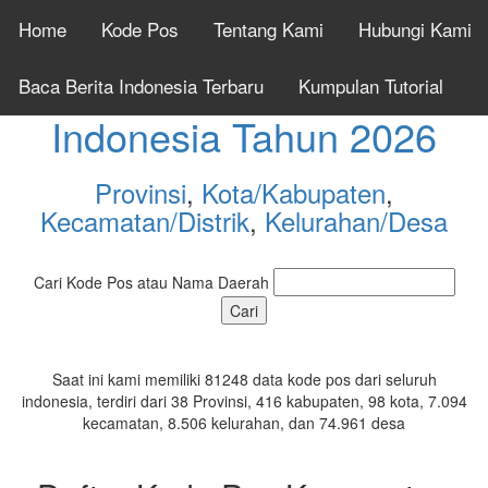
Home
Kode Pos
Tentang Kami
Hubungi Kami
Cek Kode Pos Seluruh
Baca Berita Indonesia Terbaru
Kumpulan Tutorial
Indonesia Tahun 2026
Provinsi
,
Kota/Kabupaten
,
Kecamatan/Distrik
,
Kelurahan/Desa
Cari Kode Pos atau Nama Daerah
Saat ini kami memiliki 81248 data kode pos dari seluruh
indonesia, terdiri dari 38 Provinsi, 416 kabupaten, 98 kota, 7.094
kecamatan, 8.506 kelurahan, dan 74.961 desa