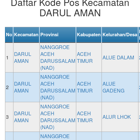
Daftar Kode Pos Kecamatan
DARUL AMAN
No
Kecamatan
Provinsi
Kabupaten
Kelurahan/Desa
NANGGROE
DARUL
ACEH
ACEH
1
ALUE DALAM
AMAN
DARUSSALAM
TIMUR
(NAD)
NANGGROE
DARUL
ACEH
ACEH
ALUE
2
AMAN
DARUSSALAM
TIMUR
GADENG
(NAD)
NANGGROE
DARUL
ACEH
ACEH
3
ALUR LHOK
AMAN
DARUSSALAM
TIMUR
(NAD)
NANGGROE