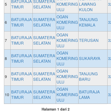
BATURAJA
SUMATERA
5
KOMERING
LAWANG
3
TIMUR
SELATAN
ULU
KULON
OGAN
BATURAJA
SUMATERA
TANJUNG
6
KOMERING
3
TIMUR
SELATAN
KEMALA
ULU
OGAN
BATURAJA
SUMATERA
7
KOMERING
TERUSAN
3
TIMUR
SELATAN
ULU
OGAN
BATURAJA
SUMATERA
8
KOMERING
SUKARAYA
3
TIMUR
SELATAN
ULU
OGAN
BATURAJA
SUMATERA
TANJUNG
9
KOMERING
3
TIMUR
SELATAN
BARU
ULU
OGAN
BATURAJA
SUMATERA
BATURAJA
10
KOMERING
3
TIMUR
SELATAN
LAMA
ULU
Halaman 1 dari 2