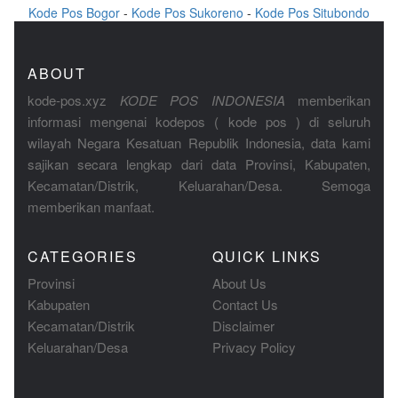
Kode Pos Bogor
-
Kode Pos Sukoreno
-
Kode Pos Situbondo
ABOUT
kode-pos.xyz
KODE POS INDONESIA
memberikan
informasi mengenai kodepos ( kode pos ) di seluruh
wilayah Negara Kesatuan Republik Indonesia, data kami
sajikan secara lengkap dari data Provinsi, Kabupaten,
Kecamatan/Distrik, Keluarahan/Desa. Semoga
memberikan manfaat.
CATEGORIES
QUICK LINKS
Provinsi
About Us
Kabupaten
Contact Us
Kecamatan/Distrik
Disclaimer
Keluarahan/Desa
Privacy Policy