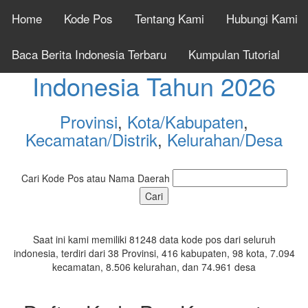
Home
Kode Pos
Tentang Kami
Hubungi Kami
Cek Kode Pos Seluruh
Baca Berita Indonesia Terbaru
Kumpulan Tutorial
Indonesia Tahun 2026
Provinsi
,
Kota/Kabupaten
,
Kecamatan/Distrik
,
Kelurahan/Desa
Cari Kode Pos atau Nama Daerah
Saat ini kami memiliki 81248 data kode pos dari seluruh
indonesia, terdiri dari 38 Provinsi, 416 kabupaten, 98 kota, 7.094
kecamatan, 8.506 kelurahan, dan 74.961 desa