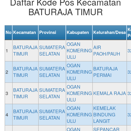
Daftar Kode Pos Kecamatan
BATURAJA TIMUR
K
No
Kecamatan
Provinsi
Kabupaten
Kelurahan/Desa
P
OGAN
BATURAJA
SUMATERA
AIR
1
KOMERING
3
TIMUR
SELATAN
PAOH/PAUH
ULU
OGAN
BATURAJA
SUMATERA
BATURAJA
2
KOMERING
3
TIMUR
SELATAN
PERMAI
ULU
OGAN
BATURAJA
SUMATERA
3
KOMERING
KEMALA RAJA
3
TIMUR
SELATAN
ULU
OGAN
KEMELAK
BATURAJA
SUMATERA
4
KOMERING
BINDUNG
3
TIMUR
SELATAN
ULU
LANGIT
OGAN
SEPANCAR