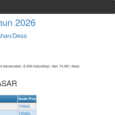
hun 2026
ahan/Desa
7.094 kecamatan, 8.506 kelurahan, dan 74.961 desa
PASAR
Kode Pos
70565
70565