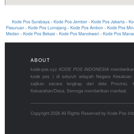
Kode Pos Surabaya
-
Kode Pos Jember
-
Kode Pos Jakarta
-
Ko
Pasuruan
-
Kode Pos Lumajang
-
Kode Pos Ambon
-
Kode Pos Min
Medan
-
Kode Pos Bekasi
-
Kode Pos Manokwari
-
Kode Pos Mana
ABOUT
kode-pos.xyz
KODE POS INDONESIA
memberikan
kode pos ) di seluruh wilayah Negara Kesatuan 
sajikan secara lengkap dari data Provinsi, K
Keluarahan/Desa. Semoga memberikan manfaat.
Copyright 2026 All Rights Reserved by
Kode Pos Inf