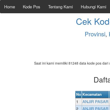
Home
Kode Pos
Tentang Kami
Hubungi Kami
Cek Kod
Provinsi
,
Saat ini kami memiliki 81248 data kode pos dari 
Daft
No
Kecamatan
1
ANJIR PASAR
2
ANJIR PASAR