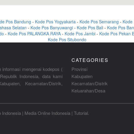
de Pos Bandung
-
Kode Pos Yogyakarta
-
Kode Pos Semarang
-
Kode 
ahasa Selatan
-
Kode Pos Banyuwangi
-
Kode Pos Bali
-
Kode Pos Ban
do
-
Kode Pos PALANGKA RAYA
-
Kode Pos Jambi
-
Kode Pos Pekan 
Kode Pos Situbondo
CATEGORIES
 informasi mengenai kodepos (
Provinsi
Republik Indonesia, data kami
Kabupaten
abupaten, Kecamatan/Distrik,
Kecamatan/Distrik
Keluarahan/Desa
o Indonesia
|
Media Online Indonesia
|
Tutorial
.