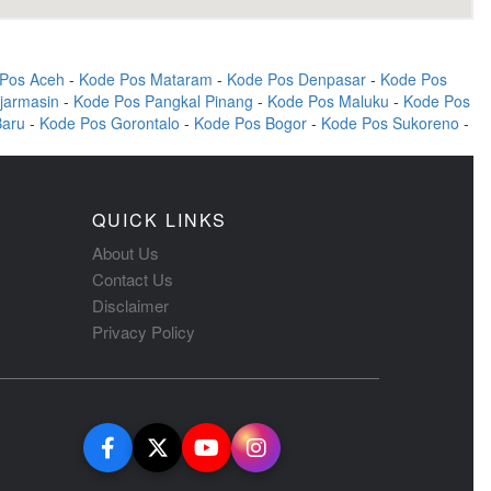
Pos Aceh
-
Kode Pos Mataram
-
Kode Pos Denpasar
-
Kode Pos
jarmasin
-
Kode Pos Pangkal Pinang
-
Kode Pos Maluku
-
Kode Pos
Baru
-
Kode Pos Gorontalo
-
Kode Pos Bogor
-
Kode Pos Sukoreno
-
QUICK LINKS
About Us
Contact Us
Disclaimer
Privacy Policy