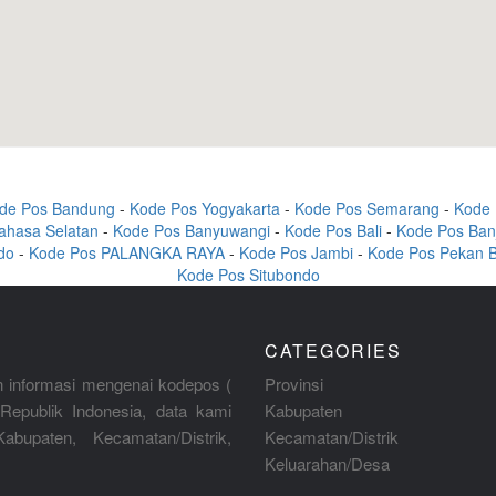
de Pos Bandung
-
Kode Pos Yogyakarta
-
Kode Pos Semarang
-
Kode 
ahasa Selatan
-
Kode Pos Banyuwangi
-
Kode Pos Bali
-
Kode Pos Ban
do
-
Kode Pos PALANGKA RAYA
-
Kode Pos Jambi
-
Kode Pos Pekan 
Kode Pos Situbondo
CATEGORIES
 informasi mengenai kodepos (
Provinsi
Republik Indonesia, data kami
Kabupaten
abupaten, Kecamatan/Distrik,
Kecamatan/Distrik
Keluarahan/Desa