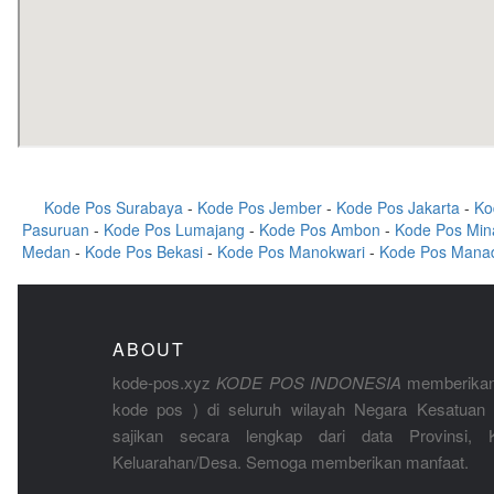
Kode Pos Surabaya
-
Kode Pos Jember
-
Kode Pos Jakarta
-
Ko
Pasuruan
-
Kode Pos Lumajang
-
Kode Pos Ambon
-
Kode Pos Min
Medan
-
Kode Pos Bekasi
-
Kode Pos Manokwari
-
Kode Pos Mana
ABOUT
kode-pos.xyz
KODE POS INDONESIA
memberikan
kode pos ) di seluruh wilayah Negara Kesatuan 
sajikan secara lengkap dari data Provinsi, K
Keluarahan/Desa. Semoga memberikan manfaat.