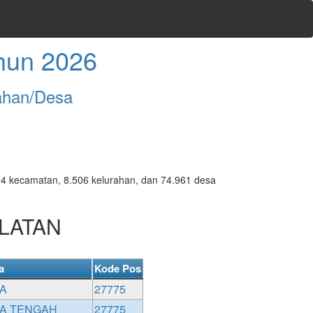
hun 2026
ahan/Desa
7.094 kecamatan, 8.506 kelurahan, dan 74.961 desa
ELATAN
a
Kode Pos
A
27775
A TENGAH
27775