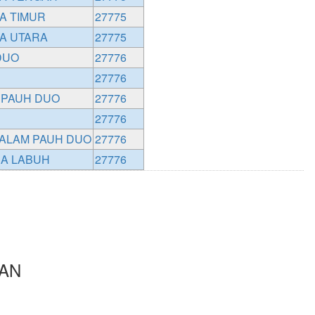
A TIMUR
27775
A UTARA
27775
DUO
27776
27776
 PAUH DUO
27776
27776
 ALAM PAUH DUO
27776
A LABUH
27776
TAN