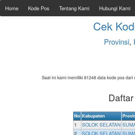
Home
Kode Pos
Tentang Kami
Hubungi Kami
Cek Kod
Provinsi
,
Saat ini kami memiliki 81248 data kode pos dari 
Dafta
No
Kabupaten
Provi
1
SOLOK SELATAN
SUMA
2
SOLOK SELATAN
SUMA