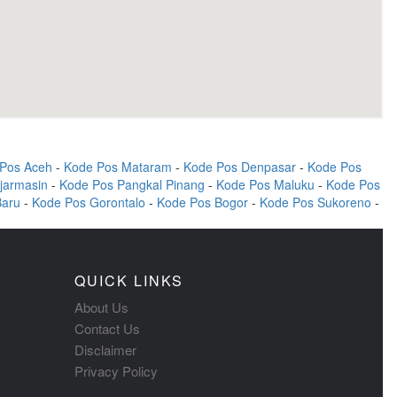
Pos Aceh
-
Kode Pos Mataram
-
Kode Pos Denpasar
-
Kode Pos
jarmasin
-
Kode Pos Pangkal Pinang
-
Kode Pos Maluku
-
Kode Pos
Baru
-
Kode Pos Gorontalo
-
Kode Pos Bogor
-
Kode Pos Sukoreno
-
QUICK LINKS
About Us
Contact Us
Disclaimer
Privacy Policy