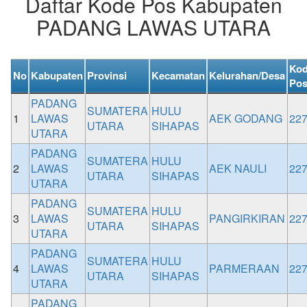
Daftar Kode Pos Kabupaten
PADANG LAWAS UTARA
Ko
No
Kabupaten
Provinsi
Kecamatan
Kelurahan/Desa
Po
PADANG
SUMATERA
HULU
1
LAWAS
AEK GODANG
22
UTARA
SIHAPAS
UTARA
PADANG
SUMATERA
HULU
2
LAWAS
AEK NAULI
22
UTARA
SIHAPAS
UTARA
PADANG
SUMATERA
HULU
3
LAWAS
PANGIRKIRAN
22
UTARA
SIHAPAS
UTARA
PADANG
SUMATERA
HULU
4
LAWAS
PARMERAAN
22
UTARA
SIHAPAS
UTARA
PADANG