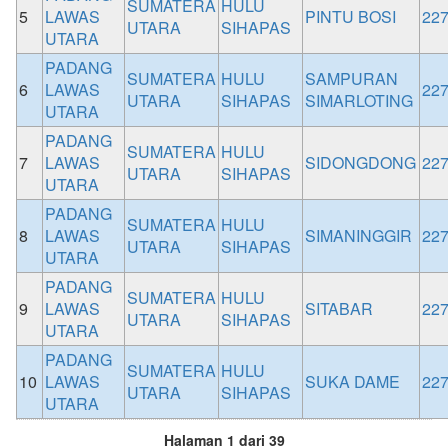
SUMATERA
HULU
5
LAWAS
PINTU BOSI
22
UTARA
SIHAPAS
UTARA
PADANG
SUMATERA
HULU
SAMPURAN
6
LAWAS
22
UTARA
SIHAPAS
SIMARLOTING
UTARA
PADANG
SUMATERA
HULU
7
LAWAS
SIDONGDONG
22
UTARA
SIHAPAS
UTARA
PADANG
SUMATERA
HULU
8
LAWAS
SIMANINGGIR
22
UTARA
SIHAPAS
UTARA
PADANG
SUMATERA
HULU
9
LAWAS
SITABAR
22
UTARA
SIHAPAS
UTARA
PADANG
SUMATERA
HULU
10
LAWAS
SUKA DAME
22
UTARA
SIHAPAS
UTARA
Halaman 1 dari 39