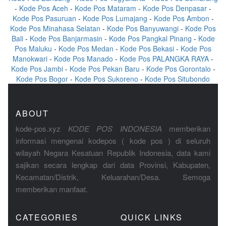
-
Kode Pos Aceh
-
Kode Pos Mataram
-
Kode Pos Denpasar
-
Kode Pos Pasuruan
-
Kode Pos Lumajang
-
Kode Pos Ambon
-
Kode Pos Minahasa Selatan
-
Kode Pos Banyuwangi
-
Kode Pos
Bali
-
Kode Pos Banjarmasin
-
Kode Pos Pangkal Pinang
-
Kode
Pos Maluku
-
Kode Pos Medan
-
Kode Pos Bekasi
-
Kode Pos
Manokwari
-
Kode Pos Manado
-
Kode Pos PALANGKA RAYA
-
Kode Pos Jambi
-
Kode Pos Pekan Baru
-
Kode Pos Gorontalo
-
Kode Pos Bogor
-
Kode Pos Sukoreno
-
Kode Pos Situbondo
ABOUT
kode-pos.xyz
KODE POS INDONESIA
memberikan
informasi mengenai kodepos ( kode pos ) di seluruh
wilayah Negara Kesatuan Republik Indonesia, data kami
sajikan secara lengkap dari data Provinsi, Kabupaten,
Kecamatan/Distrik, Keluarahan/Desa. Semoga
memberikan manfaat.
CATEGORIES
QUICK LINKS