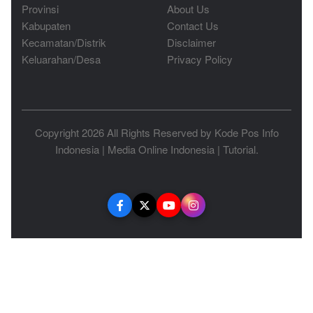
Provinsi
About Us
Kabupaten
Contact Us
Kecamatan/Distrik
Disclaimer
Keluarahan/Desa
Privacy Policy
Copyright 2026 All Rights Reserved by
Kode Pos Info
Indonesia
|
Media Online Indonesia
|
Tutorial
.