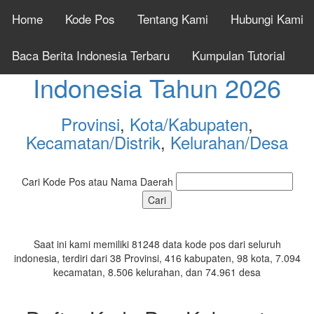
Home
Kode Pos
Tentang Kami
Hubungi Kami
Cek Kode Pos Seluruh
Baca Berita Indonesia Terbaru
Kumpulan Tutorial
Indonesia Tahun 2026
Provinsi
,
Kota/Kabupaten
,
Kecamatan/Distrik
,
Kelurahan/Desa
Cari Kode Pos atau Nama Daerah
Saat ini kami memiliki 81248 data kode pos dari seluruh
indonesia, terdiri dari 38 Provinsi, 416 kabupaten, 98 kota, 7.094
kecamatan, 8.506 kelurahan, dan 74.961 desa