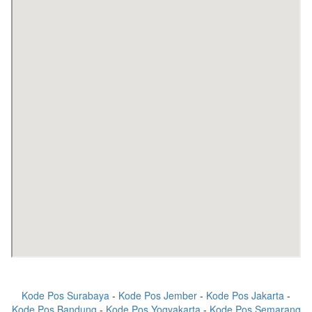
Kode Pos Surabaya
-
Kode Pos Jember
-
Kode Pos Jakarta
-
Kode Pos Bandung
-
Kode Pos Yogyakarta
-
Kode Pos Semarang