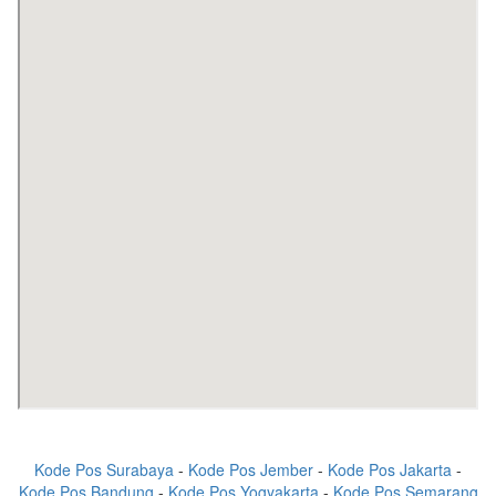
Kode Pos Surabaya
-
Kode Pos Jember
-
Kode Pos Jakarta
-
Kode Pos Bandung
-
Kode Pos Yogyakarta
-
Kode Pos Semarang