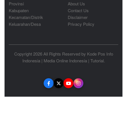
Provinsi
About Us
Kabupaten
Contact Us
Kecamatan/Distrik
Disclaimer
Keluarahan/Desa
Privacy Policy
Copyright 2026 All Rights Reserved by
Kode Pos Info
Indonesia
|
Media Online Indonesia
|
Tutorial
.