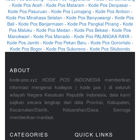
-
Kode Pos Aceh
-
Kode Pos Mataram
-
Kode Pos Denpasar
-
Kode Pos Pasuruan
-
Kode Pos Lumajang
-
Kode Pos Ambon
-
Kode Pos Minahasa Selatan
-
Kode Pos Banyuwangi
-
Kode Pos
Bali
-
Kode Pos Banjarmasin
-
Kode Pos Pangkal Pinang
-
Kode
Pos Maluku
-
Kode Pos Medan
-
Kode Pos Bekasi
-
Kode Pos
Manokwari
-
Kode Pos Manado
-
Kode Pos PALANGKA RAYA
-
Kode Pos Jambi
-
Kode Pos Pekan Baru
-
Kode Pos Gorontalo
-
Kode Pos Bogor
-
Kode Pos Sukoreno
-
Kode Pos Situbondo
ABOUT
kode-pos.xyz
KODE POS INDONESIA
memberikan
informasi mengenai kodepos ( kode pos ) di seluruh
wilayah Negara Kesatuan Republik Indonesia, data kami
sajikan secara lengkap dari data Provinsi, Kabupaten,
Kecamatan/Distrik, Keluarahan/Desa. Semoga
memberikan manfaat.
CATEGORIES
QUICK LINKS