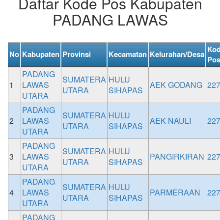
Daftar Kode Pos Kabupaten
PADANG LAWAS
Ko
No
Kabupaten
Provinsi
Kecamatan
Kelurahan/Desa
Po
PADANG
SUMATERA
HULU
1
LAWAS
AEK GODANG
22
UTARA
SIHAPAS
UTARA
PADANG
SUMATERA
HULU
2
LAWAS
AEK NAULI
22
UTARA
SIHAPAS
UTARA
PADANG
SUMATERA
HULU
3
LAWAS
PANGIRKIRAN
22
UTARA
SIHAPAS
UTARA
PADANG
SUMATERA
HULU
4
LAWAS
PARMERAAN
22
UTARA
SIHAPAS
UTARA
PADANG