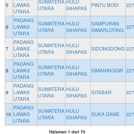
SUMATERA
HULU
5
LAWAS
PINTU BOSI
22
UTARA
SIHAPAS
UTARA
PADANG
SUMATERA
HULU
SAMPURAN
6
LAWAS
22
UTARA
SIHAPAS
SIMARLOTING
UTARA
PADANG
SUMATERA
HULU
7
LAWAS
SIDONGDONG
22
UTARA
SIHAPAS
UTARA
PADANG
SUMATERA
HULU
8
LAWAS
SIMANINGGIR
22
UTARA
SIHAPAS
UTARA
PADANG
SUMATERA
HULU
9
LAWAS
SITABAR
22
UTARA
SIHAPAS
UTARA
PADANG
SUMATERA
HULU
10
LAWAS
SUKA DAME
22
UTARA
SIHAPAS
UTARA
Halaman 1 dari 70