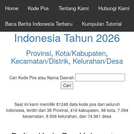
Home
Kode Pos
Tentang Kami
Hubungi Kami
Cek Kode Pos Seluruh
Baca Berita Indonesia Terbaru
Kumpulan Tutorial
Indonesia Tahun 2026
Provinsi
,
Kota/Kabupaten
,
Kecamatan/Distrik
,
Kelurahan/Desa
Cari Kode Pos atau Nama Daerah
Saat ini kami memiliki 81248 data kode pos dari seluruh
indonesia, terdiri dari 38 Provinsi, 416 kabupaten, 98 kota, 7.094
kecamatan, 8.506 kelurahan, dan 74.961 desa