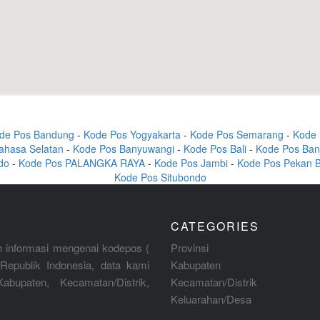
de Pos Bandung
-
Kode Pos Yogyakarta
-
Kode Pos Semarang
-
Kode 
ahasa Selatan
-
Kode Pos Banyuwangi
-
Kode Pos Bali
-
Kode Pos Ban
do
-
Kode Pos PALANGKA RAYA
-
Kode Pos Jambi
-
Kode Pos Pekan 
Kode Pos Situbondo
CATEGORIES
 informasi mengenai kodepos (
Provinsi
Republik Indonesia, data kami
Kabupaten
abupaten, Kecamatan/Distrik,
Kecamatan/Distrik
Keluarahan/Desa