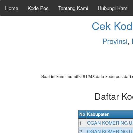
Home
Kode Pos
Tentang Kami
Hubungi Kami
Cek Kod
Provinsi
,
Saat ini kami memiliki 81248 data kode pos dari 
Daftar 
No
Kabupaten
1
OGAN KOMERING U
2
OGAN KOMERING U