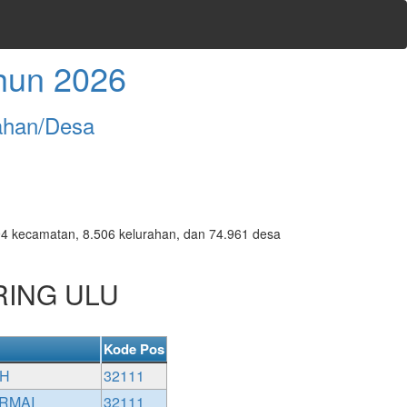
hun 2026
ahan/Desa
7.094 kecamatan, 8.506 kelurahan, dan 74.961 desa
RING ULU
Kode Pos
UH
32111
RMAI
32111