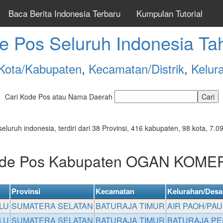
Baca Berita Indonesia Terbaru
Kumpulan Tutorial
e Pos Seluruh Indonesia Ta
Kota/Kabupaten
,
Kecamatan/Distrik
,
Kelur
Cari Kode Pos atau Nama Daerah
seluruh indonesia, terdiri dari 38 Provinsi, 416 kabupaten, 98 kota, 
Kode Pos Kabupaten OGAN KOME
Provinsi
Kecamatan
Kelurahan/Desa
LU
SUMATERA SELATAN
BATURAJA TIMUR
AIR PAOH/PA
LU
SUMATERA SELATAN
BATURAJA TIMUR
BATURAJA PE