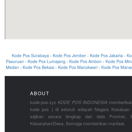
Kode Pos Surabaya
-
Kode Pos Jember
-
Kode Pos Jakarta
-
Ko
Pasuruan
-
Kode Pos Lumajang
-
Kode Pos Ambon
-
Kode Pos Min
Medan
-
Kode Pos Bekasi
-
Kode Pos Manokwari
-
Kode Pos Mana
ABOUT
kode-pos.xyz
KODE POS INDONESIA
memberikan
kode pos ) di seluruh wilayah Negara Kesatuan 
sajikan secara lengkap dari data Provinsi, K
Keluarahan/Desa. Semoga memberikan manfaat.