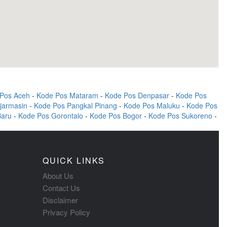
Pos Aceh
-
Kode Pos Mataram
-
Kode Pos Denpasar
-
Kode Pos
jarmasin
-
Kode Pos Pangkal Pinang
-
Kode Pos Maluku
-
Kode Pos
Baru
-
Kode Pos Gorontalo
-
Kode Pos Bogor
-
Kode Pos Sukoreno
-
QUICK LINKS
About Us
Contact Us
Disclaimer
Privacy Policy