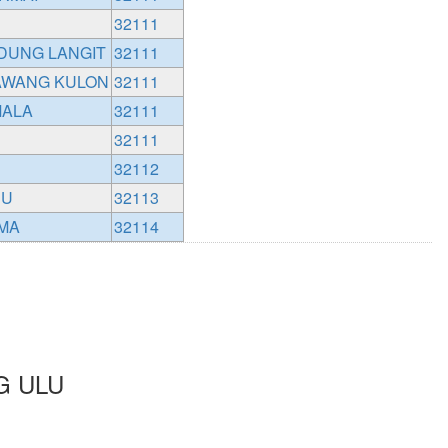
32111
DUNG LANGIT
32111
AWANG KULON
32111
MALA
32111
32111
32112
RU
32113
MA
32114
G ULU