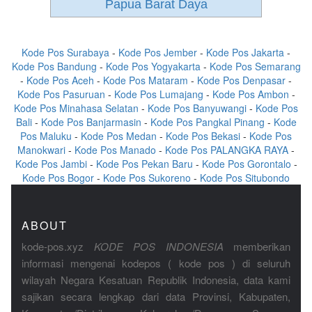
Papua Barat Daya
Kode Pos Surabaya
-
Kode Pos Jember
-
Kode Pos Jakarta
-
Kode Pos Bandung
-
Kode Pos Yogyakarta
-
Kode Pos Semarang
-
Kode Pos Aceh
-
Kode Pos Mataram
-
Kode Pos Denpasar
-
Kode Pos Pasuruan
-
Kode Pos Lumajang
-
Kode Pos Ambon
-
Kode Pos Minahasa Selatan
-
Kode Pos Banyuwangi
-
Kode Pos
Bali
-
Kode Pos Banjarmasin
-
Kode Pos Pangkal Pinang
-
Kode
Pos Maluku
-
Kode Pos Medan
-
Kode Pos Bekasi
-
Kode Pos
Manokwari
-
Kode Pos Manado
-
Kode Pos PALANGKA RAYA
-
Kode Pos Jambi
-
Kode Pos Pekan Baru
-
Kode Pos Gorontalo
-
Kode Pos Bogor
-
Kode Pos Sukoreno
-
Kode Pos Situbondo
ABOUT
kode-pos.xyz
KODE POS INDONESIA
memberikan
informasi mengenai kodepos ( kode pos ) di seluruh
wilayah Negara Kesatuan Republik Indonesia, data kami
sajikan secara lengkap dari data Provinsi, Kabupaten,