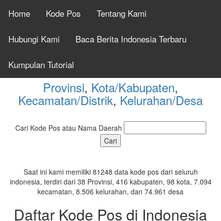
Home
Kode Pos
Tentang Kami
Cek Kode Pos Seluruh
Hubungi Kami
Baca Berita Indonesia Terbaru
Indonesia Tahun 2026
Kumpulan Tutorial
Provinsi
,
Kota/Kabupaten
,
Kecamatan/Distrik
,
Kelurahan/Desa
Cari Kode Pos atau Nama Daerah
Saat ini kami memiliki 81248 data kode pos dari seluruh
indonesia, terdiri dari 38 Provinsi, 416 kabupaten, 98 kota, 7.094
kecamatan, 8.506 kelurahan, dan 74.961 desa
Daftar Kode Pos di Indonesia