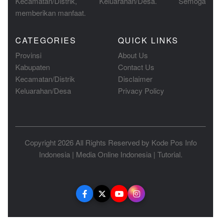
Kecamatan/Distrik, Keluarahan/Desa. Semoga
memberikan manfaat.
CATEGORIES
QUICK LINKS
Provinsi
About Us
Kabupaten
Contact Us
Kecamatan/Distrik
Disclaimer
Keluarahan/Desa
Privacy Policy
Copyright 2026 All Rights Reserved by
Kode Pos Info
Indonesia
|
Media Online Indonesia
|
Tutorial
.