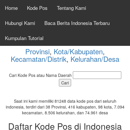
Home
Kode Pos
Tentang Kami
Cek Kode Pos Seluruh
Hubungi Kami
Baca Berita Indonesia Terbaru
Indonesia Tahun 2026
Kumpulan Tutorial
Provinsi
,
Kota/Kabupaten
,
Kecamatan/Distrik
,
Kelurahan/Desa
Cari Kode Pos atau Nama Daerah
Saat ini kami memiliki 81248 data kode pos dari seluruh
indonesia, terdiri dari 38 Provinsi, 416 kabupaten, 98 kota, 7.094
kecamatan, 8.506 kelurahan, dan 74.961 desa
Daftar Kode Pos di Indonesia