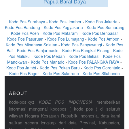
Papua Barat Daya
Kode Pos Surabaya
-
Kode Pos Jember
-
Kode Pos Jakarta
-
Kode Pos Bandung
-
Kode Pos Yogyakarta
-
Kode Pos Semarang
-
Kode Pos Aceh
-
Kode Pos Mataram
-
Kode Pos Denpasar
-
Kode Pos Pasuruan
-
Kode Pos Lumajang
-
Kode Pos Ambon
-
Kode Pos Minahasa Selatan
-
Kode Pos Banyuwangi
-
Kode Pos
Bali
-
Kode Pos Banjarmasin
-
Kode Pos Pangkal Pinang
-
Kode
Pos Maluku
-
Kode Pos Medan
-
Kode Pos Bekasi
-
Kode Pos
Manokwari
-
Kode Pos Manado
-
Kode Pos PALANGKA RAYA
-
Kode Pos Jambi
-
Kode Pos Pekan Baru
-
Kode Pos Gorontalo
-
Kode Pos Bogor
-
Kode Pos Sukoreno
-
Kode Pos Situbondo
ABOUT
kode-pos.xyz
KODE POS INDONESIA
memberikan
informasi mengenai kodepos ( kode pos ) di seluruh
wilayah Negara Kesatuan Republik Indonesia, data kami
sajikan secara lengkap dari data Provinsi, Kabupaten,