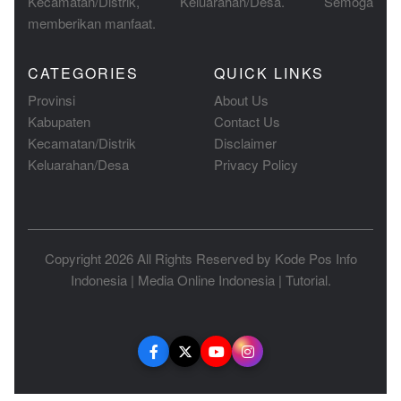
Kecamatan/Distrik, Keluarahan/Desa. Semoga
memberikan manfaat.
CATEGORIES
QUICK LINKS
Provinsi
About Us
Kabupaten
Contact Us
Kecamatan/Distrik
Disclaimer
Keluarahan/Desa
Privacy Policy
Copyright 2026 All Rights Reserved by
Kode Pos Info
Indonesia
|
Media Online Indonesia
|
Tutorial
.