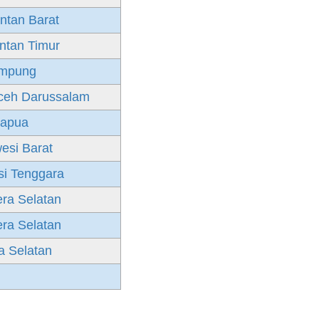
ntan Barat
ntan Timur
mpung
ceh Darussalam
apua
esi Barat
si Tenggara
ra Selatan
ra Selatan
 Selatan