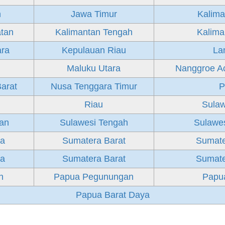
h
Jawa Timur
Kalima
atan
Kalimantan Tengah
Kalima
ara
Kepulauan Riau
La
Maluku Utara
Nanggroe A
arat
Nusa Tenggara Timur
P
Riau
Sulaw
tan
Sulawesi Tengah
Sulawe
ra
Sumatera Barat
Sumate
ra
Sumatera Barat
Sumate
h
Papua Pegunungan
Papua
Papua Barat Daya