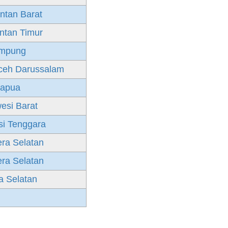
ntan Barat
ntan Timur
mpung
ceh Darussalam
apua
esi Barat
si Tenggara
ra Selatan
ra Selatan
 Selatan