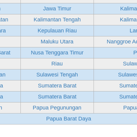
h
Jawa Timur
Kalima
atan
Kalimantan Tengah
Kalima
ara
Kepulauan Riau
La
Maluku Utara
Nanggroe A
arat
Nusa Tenggara Timur
P
Riau
Sulaw
tan
Sulawesi Tengah
Sulawe
ra
Sumatera Barat
Sumate
ra
Sumatera Barat
Sumate
h
Papua Pegunungan
Papua
Papua Barat Daya