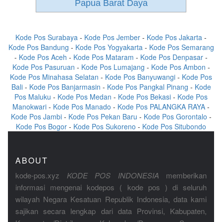
Papua Barat Daya
Kode Pos Surabaya
-
Kode Pos Jember
-
Kode Pos Jakarta
-
Kode Pos Bandung
-
Kode Pos Yogyakarta
-
Kode Pos Semarang
-
Kode Pos Aceh
-
Kode Pos Mataram
-
Kode Pos Denpasar
-
Kode Pos Pasuruan
-
Kode Pos Lumajang
-
Kode Pos Ambon
-
Kode Pos Minahasa Selatan
-
Kode Pos Banyuwangi
-
Kode Pos
Bali
-
Kode Pos Banjarmasin
-
Kode Pos Pangkal Pinang
-
Kode
Pos Maluku
-
Kode Pos Medan
-
Kode Pos Bekasi
-
Kode Pos
Manokwari
-
Kode Pos Manado
-
Kode Pos PALANGKA RAYA
-
Kode Pos Jambi
-
Kode Pos Pekan Baru
-
Kode Pos Gorontalo
-
Kode Pos Bogor
-
Kode Pos Sukoreno
-
Kode Pos Situbondo
ABOUT
kode-pos.xyz
KODE POS INDONESIA
memberikan
informasi mengenai kodepos ( kode pos ) di seluruh
wilayah Negara Kesatuan Republik Indonesia, data kami
sajikan secara lengkap dari data Provinsi, Kabupaten,