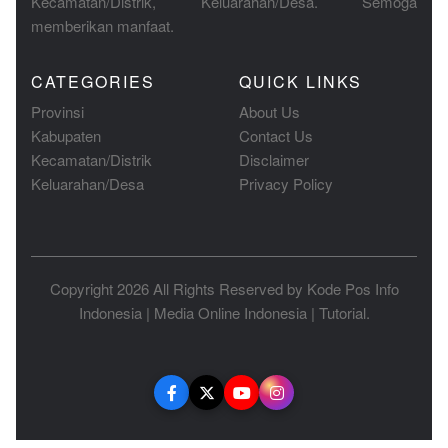
Kecamatan/Distrik, Keluarahan/Desa. Semoga
memberikan manfaat.
CATEGORIES
QUICK LINKS
Provinsi
About Us
Kabupaten
Contact Us
Kecamatan/Distrik
Disclaimer
Keluarahan/Desa
Privacy Policy
Copyright 2026 All Rights Reserved by
Kode Pos Info
Indonesia
|
Media Online Indonesia
|
Tutorial
.