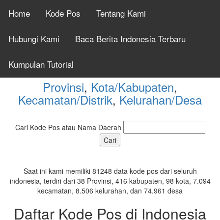
Home
Kode Pos
Tentang Kami
Cek Kode Pos Seluruh
Hubungi Kami
Baca Berita Indonesia Terbaru
Indonesia Tahun 2026
Kumpulan Tutorial
Provinsi
,
Kota/Kabupaten
,
Kecamatan/Distrik
,
Kelurahan/Desa
Cari Kode Pos atau Nama Daerah
Saat ini kami memiliki 81248 data kode pos dari seluruh
indonesia, terdiri dari 38 Provinsi, 416 kabupaten, 98 kota, 7.094
kecamatan, 8.506 kelurahan, dan 74.961 desa
Daftar Kode Pos di Indonesia