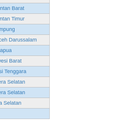
ntan Barat
ntan Timur
mpung
ceh Darussalam
apua
esi Barat
si Tenggara
ra Selatan
ra Selatan
 Selatan