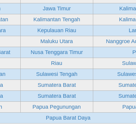
h
Jawa Timur
Kalima
atan
Kalimantan Tengah
Kalima
ara
Kepulauan Riau
La
Maluku Utara
Nanggroe A
arat
Nusa Tenggara Timur
P
Riau
Sulaw
tan
Sulawesi Tengah
Sulawe
ra
Sumatera Barat
Sumate
ra
Sumatera Barat
Sumate
h
Papua Pegunungan
Papua
Papua Barat Daya